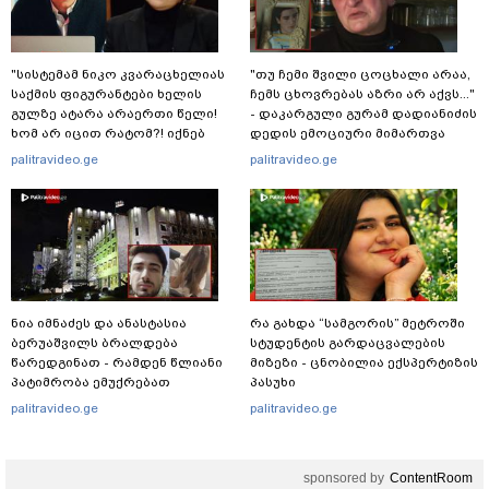
"სისტემამ ნიკო კვარაცხელიას
"თუ ჩემი შვილი ცოცხალი არაა,
საქმის ფიგურანტები ხელის
ჩემს ცხოვრებას აზრი არ აქვს..."
გულზე ატარა არაერთი წელი!
- დაკარგული გურამ დადიანიძის
ხომ არ იცით რატომ?! იქნებ
დედის ემოციური მიმართვა
იმიტომ რომ თავად
palitravideo.ge
palitravideo.ge
დაუკვეთეს?!“ – ნიკო
კვარაცხელიას დედა
განცხადებას ავრცელებს
ნია იმნაძეს და ანასტასია
რა გახდა “სამგორის” მეტროში
ბერუაშვილს ბრალდება
სტუდენტის გარდაცვალების
წარედგინათ - რამდენ წლიანი
მიზეზი - ცნობილია ექსპერტიზის
პატიმრობა ემუქრებათ
პასუხი
არასრულწლოვნებს?
palitravideo.ge
palitravideo.ge
sponsored by
ContentRoom