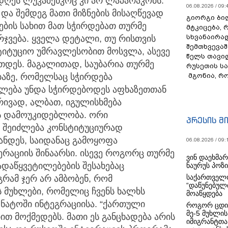
 დღეს ლუკაშენკოც კი არ ლაპარაკობს.
06.08.2026 / 09:
და შემდეგ მათი მიზნების მისაღწევად
გიორგი ბილ
ბის სახით მათ სჭირდებათ თურმე
მტკიცება, 
სხვანაირა
ჯვება. ყველა დეტალი, თუ რისთვის
შემთხვევაშ
ტიტუციო უმრავლესობით მოსვლა, ასევე
წელს თავი
თდეს. მაგალითად, საუბარია თურმე
რუსეთის ს
აზე, რომელსაც სჭირდება
მგონია, რ
ლება უნდა სჭირდებოდეს აფხაზეთთან
ივად, ალბათ, იგულისხმება
ს დამოუკიდებლობა. ორი
პრესის მ
 შეიძლება კონსტიტუციურად
ნდეს, საიდანაც გამოყოფა
06.08.2026 / 09:
რაციის შინაარსი. ისევე როგორც თურმე
ვინ დაეხმა
ადაწყვეტილებების შესახებაც
ნაურუს პოზ
საქართველო
გრამ ჯერ არ ამბობენ, რომ
“დაწუნებულ
ს მუხლები, რომელიც ჩვენს ხალხს
მოაწყდება
 ნატოში ინტეგრაციისა. “ქართული
როგორ ცდი
მე-5 მუხლის
თ მოქმედებს. მათი ეს განცხადება არის
იმიგრანტთა