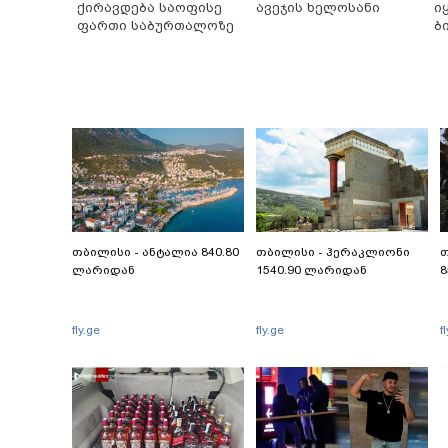
ქირავდება საოფისე
ავეჯის ხელოსანი
ი
ფართი საბურთალოზე
ბ
თბილისი - ანტალია 840.80
თბილისი - ჰერაკლიონი
თ
ლარიდან
1540.90 ლარიდან
8
fly.ge
fly.ge
f