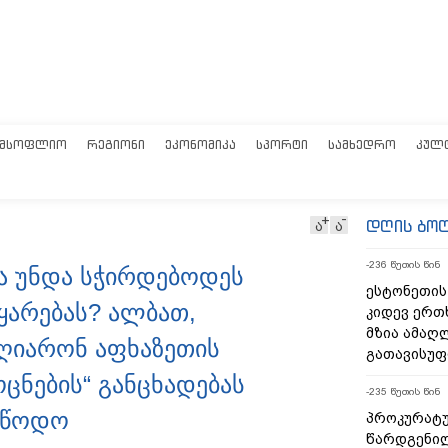
ᲛᲡᲝᲤᲚᲘᲝ
ᲠᲔᲒᲘᲝᲜᲘ
ᲔᲙᲝᲜᲝᲛᲘᲙᲐ
ᲡᲞᲝᲠᲢᲘ
ᲡᲐᲛᲮᲔᲓᲠᲝ
ᲙᲣᲚ
დღის ბო
ა
ა
-236 წუთის წინ
ა უნდა სჭირდებოდეს
ესტონეთის 
ყარებას? ალბათ,
კიდევ ერთ
მზია ამა
აღიარონ აფხაზეთის
გათავისუ
ცნების“ განცხადებას
-235 წუთის წინ
უწოდო
პროკურატუ
წარდგენილ