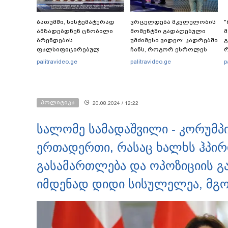
ბათუმში, სისტემატურად
ვრცელდება მკვლელობის
"
ამზადებდნენ ცნობილი
მომენტში გადაღებული
მ
ბრენდების
უმძიმესი ვიდეო: კადრებში
გ
ფალსიფიცირებულ
ჩანს, როგორ ესროლეს
ვისკისა და სხვა
ცნობილ "ტიკტოკერს"
-
palitravideo.ge
palitravideo.ge
p
ალკოჰოლურ სასმელებს -
ლაივის დროს - რას
ფ
რა დეტალებს ასაჯაროებს
ამბობს მომხდარზე
ფინანსთა სამინისტროს
მექსიკის პოლიცია
საგამოძიებო სამსახური?
პოლიტიკა
20.08.2024 / 12:22
სალომე სამადაშვილი - კორუმპ
ერთადერთი, რასაც ხალხს ჰპირ
გასამართლება და ოპოზიციის გაუ
იმდენად დიდი სისულელეა, მგო