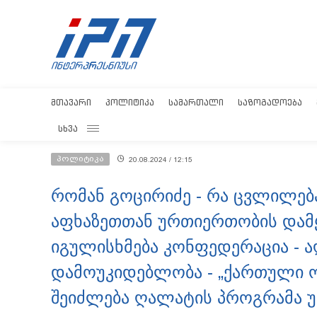
ᲛᲗᲐᲕᲐᲠᲘ
ᲞᲝᲚᲘᲢᲘᲙᲐ
ᲡᲐᲛᲐᲠᲗᲐᲚᲘ
ᲡᲐᲖᲝᲒᲐᲓᲝᲔᲑᲐ
ᲡᲮᲕᲐ
პოლიტიკა
20.08.2024 / 12:15
რომან გოცირიძე - რა ცვლილებ
აფხაზეთთან ურთიერთობის დამ
იგულისხმება კონფედერაცია - 
დამოუკიდებლობა - „ქართული ო
შეიძლება ღალატის პროგრამა 