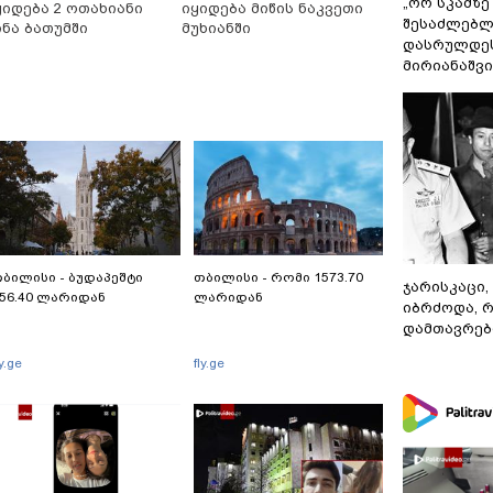
„ორ სკამზე
ყიდება 2 ოთახიანი
იყიდება მიწის ნაკვეთი
შესაძლებლ
ინა ბათუმში
მუხიანში
დასრულდეს
მირიანაშვ
ბილისი - ბუდაპეშტი
თბილისი - რომი 1573.70
ჯარისკაცი,
56.40 ლარიდან
ლარიდან
იბრძოდა, 
დამთავრები
ly.ge
fly.ge