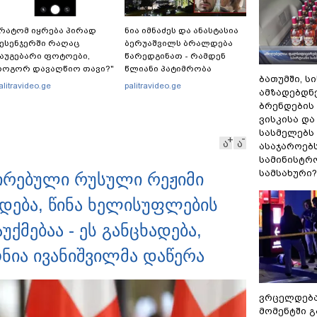
რატომ იყრება პირად
ნია იმნაძეს და ანასტასია
ესენჯერში რაღაც
ბერუაშვილს ბრალდება
აუგებარი ფოტოები,
წარედგინათ - რამდენ
როგორ დავაღწიო თავი?"
წლიანი პატიმრობა
ბათუმში, ს
 შესაძლებელია თუ არა ამ
ემუქრებათ
alitravideo.ge
palitravideo.ge
ამზადებდნ
უნქციის წაშლა?
არასრულწლოვნებს?
ბრენდების
ვისკისა დ
სასმელებს
ა
ა
ასაჯაროებ
სამინისტრ
სამსახური?
ირებული რუსული რეჟიმი
დება, წინა ხელისუფლების
ქმებაა - ეს განცხადება,
ნია ივანიშვილმა დაწერა
ვრცელდებ
მომენტში 