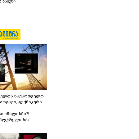
 პასუხი
ნელდა საქართველო
აბოტაჟი, ტექნიკური
იონალიზმი?! -
ვალჭრელიძის