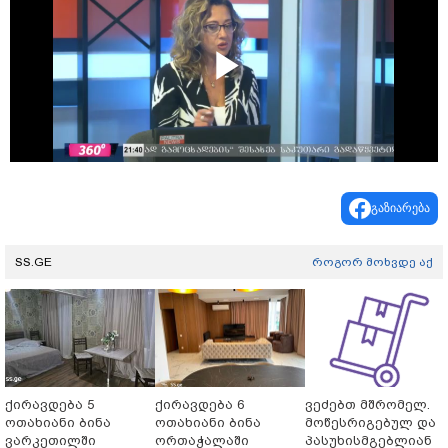
Play
Video
გაზიარება
SS.GE
როგორ მოხვდე აქ
ქირავდება 5
ქირავდება 6
ვეძებთ მშრომელ.
ოთახიანი ბინა
ოთახიანი ბინა
მოწესრიგებულ და
ვარკეთილში
ორთაჭალაში
პასუხისმგებლიან