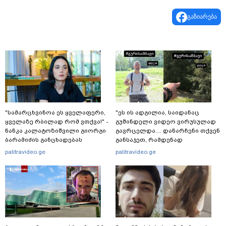
გაზიარება
"სა­მარ­ცხვი­ნოა ეს ყვე­ლა­ფე­რი,
"ეს ის ადგილია, საიდანაც
ყვე­ლა­ზე რბი­ლად რომ ვთქვა!" -
გუშინდელი ვიდეო ვირუსულად
ნანკა კალატოზიშვილი გიორგი
გავრცელდა.... დანარჩენი თქვენ
ბარამიძის განცხადებას
განსაჯეთ, რამდენად
ეხმაურება
შესაძლებელია აქ ადამიანის
palitravideo.ge
palitravideo.ge
გადავარდნა" - რა კადრებს
აქვეყნებს კობა ახალაძე
მლეთიდან, სადაც 12 წლის წინ
გურამ დადიანიძე გაუჩინარდა?