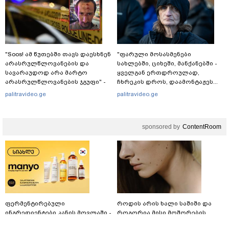
"Soos! ამ წუთებში თავს დაესხნენ
"ფარული მოსასმენები
არასრულწლოვანების და
სახლებში, ციხეში, მანქანებში -
სავარაუდოდ არა მარტო
ყველგან ერთდროულად,
არასრულწლოვანების ჯგუფი" -
ჩხრეკის დროს, დაამონტაჟეს...
რა ინფორმაციას ავრცელებს
იმნაძეების ოჯახში, მგონი, 4
palitravideo.ge
palitravideo.ge
ადვოკატი?
მოსასმენი იყო..." - ეკა კუპატაძე
sponsored by
ContentRoom
ფერმენტირებული
როდის არის ხალი საშიში და
ინგრედიენტები კანის მოვლაში -
როგორია მისი მოშორების
კორეული ინოვაციური ბრენდი
მარტივი და უსაფრთხო გზები