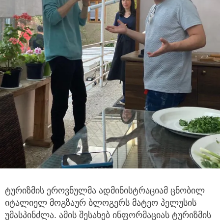
ტურიზმის ეროვნულმა ადმინისტრაციამ ცნობილ
იტალიელ მოგზაურ ბლოგერს მატეო პელუსის
უმასპინძლა. ამის შესახებ ინფორმაციას
ტურიზმის