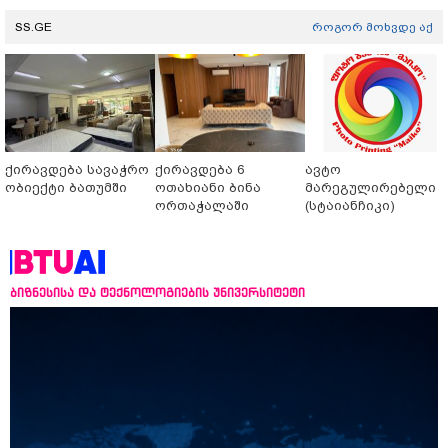
SS.GE
როგორ მოხვდე აქ
ქირავდება სავაჭრო
ქირავდება 6
ავტო
ობიექტი ბათუმში
ოთახიანი ბინა
მარეგულირებელი
ორთაჭალაში
(სტაიანჩიკი)
ბიზნესისა და ტექნოლოგიების უნივერსიტეტი