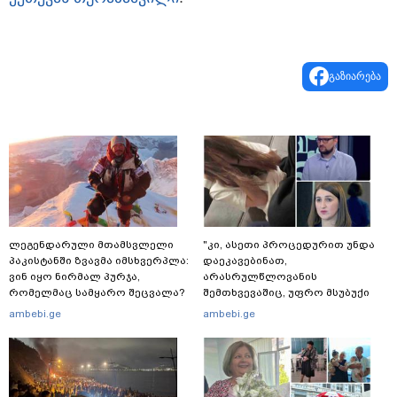
გაზიარება
ლეგენდარული მთამსვლელი
"კი, ასეთი პროცედურით უნდა
პაკისტანში ზვავმა იმსხვერპლა:
დაეკავებინათ,
ვინ იყო ნირმალ პურჯა,
არასრულწლოვანის
რომელმაც სამყარო შეცვალა?
შემთხვევაშიც, უფრო მსუბუქი
ვარიანტი ძნელი
ambebi.ge
ambebi.ge
წარმოსადგენია... ბუნდოვანია,
რატომ აღსრულდა განჩინება
ღამე" - იურისტები