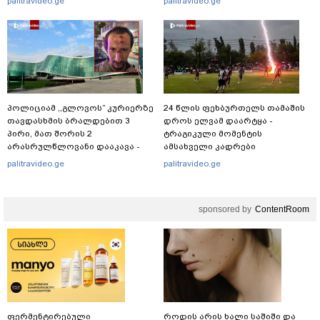
palitravideo.ge
palitravideo.ge
"პოსტს" უძღვნის
პოლიციამ ,,გლოვოს” კურიერზე
24 წლის ფეხბურთელს თამაშის
თავდასხმის ბრალდებით 3
დროს ელვამ დაარტყა -
პირი, მათ შორის 2
ტრაგიკული მომენტის
არასრულწლოვანი დააკავა -
ამსახველი კადრები
შსს ინფორმაციას ავრცელებს
ტაილანდიდან მედიაში
palitravideo.ge
palitravideo.ge
ვრცელდება
sponsored by
ContentRoom
ფერმენტირებული
როდის არის ხალი საშიში და