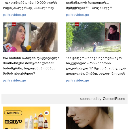
- თუ გამოჩნდება 10 000 ლარს
დანაშაულს ჩავდივარ...-
ოფიციალურად, სახალხოდ
მემუქრები?" - სოციალურ
გადავცემ" - ეკა კუპატაძე
ქსელში სკანდალური კადრები
palitravideo.ge
palitravideo.ge
განცხადებას ავრცელებს
ვრცელდება
რა ისმინს სახლში დაყენებული
"ამ ვიდეოს ნახვა ჩემთვის იყო
მომსასმენი მოწყობილობის
სიკვდილი" - რას ამბობს
ჩანაწერში, სადაც ნია იმნაძე
დაკარგული 17 წლის ბიჭის დედა
მამას ესაუბრება?
ვიდეოკადრებზე, სადაც შვილის
განწირული ვედრების ხმა
palitravideo.ge
palitravideo.ge
ამოიცნო
sponsored by
ContentRoom