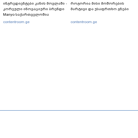
ინგრედიენტები კანის მოვლაში -
როგორია მისი მოშორების
კორეული ინოვაციური ბრენდი
მარტივი და უსაფრთხო გზები
Manyo საქართველოშია
contentroom.ge
contentroom.ge
მთავარი
სერვისები
რეკლამა
თბილისი, იოსებიძის ქ. 49