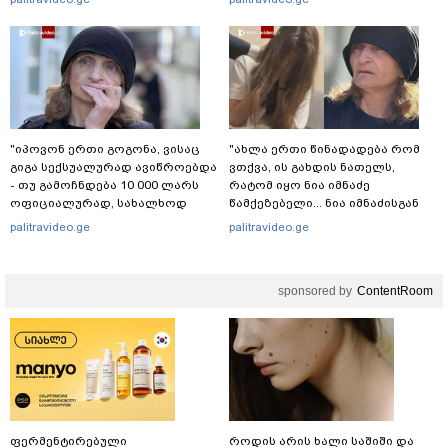
ადვოკატი?
"იპოვონ ერთი გოგონა, ვისაც
"ახლა ერთი წინადადება რომ
გიგა სექსუალურად ავიწროებდა
ვთქვა, ის გახდის ნათელს,
- თუ გამოჩნდება 10 000 ლარს
რატომ იყო ნია იმნაძე
ოფიციალურად, სახალხოდ
წამქეზებელი... ნია იმნაძისგან
გადავცემ" - ეკა კუპატაძე
გამოსული ინფორმაციაა ეს" -
palitravideo.ge
palitravideo.ge
განცხადებას ავრცელებს
ეკა კუპატაძე
sponsored by
ContentRoom
ფერმენტირებული
როდის არის ხალი საშიში და