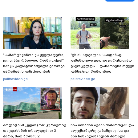
"სა­მარ­ცხვი­ნოა ეს ყვე­ლა­ფე­რი,
"ეს ის ადგილია, საიდანაც
ყვე­ლა­ზე რბი­ლად რომ ვთქვა!" -
გუშინდელი ვიდეო ვირუსულად
ნანკა კალატოზიშვილი გიორგი
გავრცელდა.... დანარჩენი თქვენ
ბარამიძის განცხადებას
განსაჯეთ, რამდენად
ეხმაურება
შესაძლებელია აქ ადამიანის
palitravideo.ge
palitravideo.ge
გადავარდნა" - რა კადრებს
აქვეყნებს კობა ახალაძე
მლეთიდან, სადაც 12 წლის წინ
გურამ დადიანიძე გაუჩინარდა?
პოლიციამ ,,გლოვოს” კურიერზე
ნია იმნაძის ბებია მიმართვას და
თავდასხმის ბრალდებით 3
ალექსანდრე გაბაშვილისა და
პირი, მათ შორის 2
ანი ნასყიდაშვილის პირადი