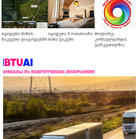
იყიდება მიწის
იყიდება 3 ოთახიანი
მოლარე-
ნაკვეთი ლაგოდეხში
ბინა ვაკეში
კონსულტანტი(
ვარკეთილში)
ბიზნესისა და ტექნოლოგიების უნივერსიტეტი