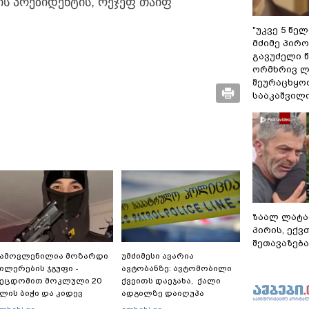
ს პრეზიდენტის, რეჯეფ თაიფ
"უკვე 5 წე
მძიმე პირო
გავუძელი წ
ორმხრივ ლ
შეურაცხყოფ
სააკაშვილ
ზაალ ლატა
პირის, ექვ
შეთავაზება
გამოვლენილია მოზარდი
უმძიმესი ავარია
ილერების ჯგუფი -
ავტობანზე: ავტომობილი
შეცდომით მოკლული 20
ქვეითს დაეჯახა, ქალი
ლის ბიჭი და კიდევ
ადგილზე დაიღუპა
ამრავი მსხვერპლი: