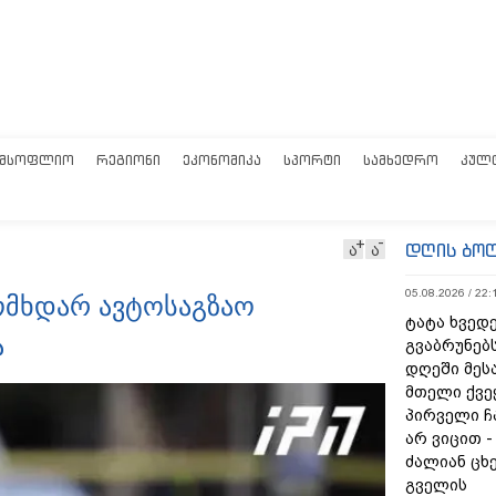
ᲛᲡᲝᲤᲚᲘᲝ
ᲠᲔᲒᲘᲝᲜᲘ
ᲔᲙᲝᲜᲝᲛᲘᲙᲐ
ᲡᲞᲝᲠᲢᲘ
ᲡᲐᲛᲮᲔᲓᲠᲝ
ᲙᲣᲚ
დღის ბო
ა
ა
05.08.2026 / 22:
მომხდარ ავტოსაგზაო
ტატა ხვედე
ა
გვაბრუნებს
დღეში მეს
მთელი ქვე
პირველი ჩ
არ ვიცით 
ძალიან ცხ
გველის