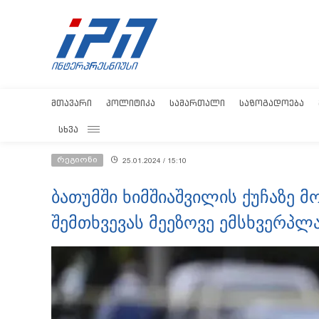
ᲛᲗᲐᲕᲐᲠᲘ
ᲞᲝᲚᲘᲢᲘᲙᲐ
ᲡᲐᲛᲐᲠᲗᲐᲚᲘ
ᲡᲐᲖᲝᲒᲐᲓᲝᲔᲑᲐ
ᲡᲮᲕᲐ
რეგიონი
25.01.2024 / 15:10
ბათუმში ხიმშიაშვილის ქუჩაზე 
შემთხვევას მეეზოვე ემსხვერპლ