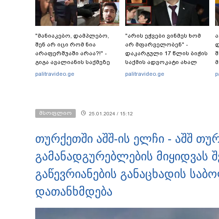
"მანიაკებო, დამპლებო,
"არის ეჭვები ვინმეს ხომ
ა
შენ არ იცი რომ ნია
არ მფარველობენ" -
დ
არაფერშუაში არაა?!" -
დაკარგული 17 წლის ბიჭის
შ
გიგა ავალიანის საქმეზე
საქმის ადვოკატი ახალ
მ
ნია იმნაძეს აკავებენ
გარემოებებზე საუბრობს
palitravideo.ge
palitravideo.ge
p
მსოფლიო
25.01.2024 / 15:12
თურქეთში აშშ-ის ელჩი - აშშ თუ
გამანადგურებლების მიყიდვას შ
გაწევრიანების განაცხადის საბ
დათანხმდება