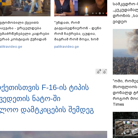
სამკვდრო-
„კუკუდამალ
დრონის „ს
ვიდეო
ვტომობილი ქვეითს
"უნდათ, რომ
აეჯახა - ვრცელდება
გაგვაბედნიერონ - დენი
ემაძრწუნებელი კადრები
რომ ჩაქრება, ცუდია,
ერაბ კოსტავას ქუჩიდან
მაგრამ რომ მოვა, ხომ
გაგვეხარდება“ -
alitravideo.ge
palitravideo.ge
"Palitranews"-ს პირდეპირ
ეთერში გია ხუხაშვილი
სანთლის შუქით ჩაერთო
ა
ა
"ომი, რომ
რქეთისთვის F-16-ის ტიპის
მსოფლიოს 
დონალდ ტრ
ვედეთის ნატო-ში
როგორ მოიქ
Times
ოლოო დამტკიცების შემდეგ