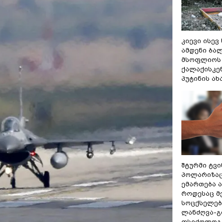
კიევი ისევ
ამდენი ბა
მსოფლიოს 
ქალაქისკენ
პუტინის ა
შტურმი ტვ
პოლარიზაცი
ემართება ა
როდესაც მ
სოცქსელებ
ლანძღვა-გი
ფსიქოლოგ 