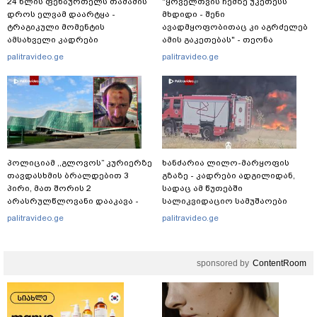
24 წლის ფეხბურთელს თამაშის
"ყოველთვის ჩემზე უკეთესს
დროს ელვამ დაარტყა -
მხდიდი - შენი
ტრაგიკული მომენტის
ავადმყოფობითაც კი აგრძელებ
ამსახველი კადრები
ამის გაკეთებას" - თეონა
ტაილანდიდან მედიაში
კონტრიძე მეუღლეს ემოციურ
palitravideo.ge
palitravideo.ge
ვრცელდება
"პოსტს" უძღვნის
პოლიციამ ,,გლოვოს” კურიერზე
ხანძარია ლილო-მარყოფის
თავდასხმის ბრალდებით 3
გზაზე - კადრები ადგილიდან,
პირი, მათ შორის 2
სადაც ამ წუთებში
არასრულწლოვანი დააკავა -
სალიკვიდაციო სამუშაოები
შსს ინფორმაციას ავრცელებს
მიმდინარეობს
palitravideo.ge
palitravideo.ge
sponsored by
ContentRoom