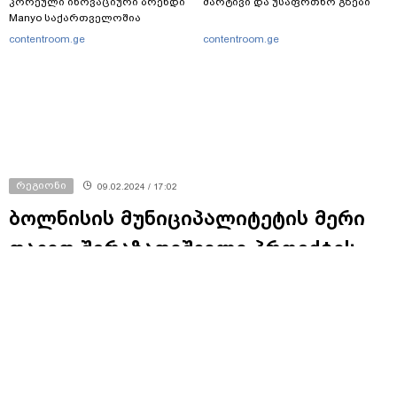
კორეული ინოვაციური ბრენდი
მარტივი და უსაფრთხო გზები
Manyo საქართველოშია
contentroom.ge
contentroom.ge
რეგიონი
09.02.2024 / 17:02
ბოლნისის მუნიციპალიტეტის მერი
დავით შერაზადიშვილი პროექტის
„შემოქმედებითი კომპასი
საქართველო“ ხელმძღვანელს
იოჰანეს ბაქჰაუზს შეხვდა