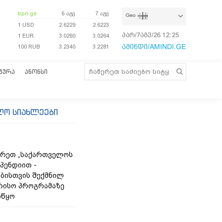
bpn.ge
6 აგვ
7 აგვ
Geo
1 USD
2.6229
2.6223
პარ/7აგვ/26
12:25:01
1 EUR
3.0260
3.0264
ამინდი/AMINDI.GE
100 RUB
3.2340
3.2281
ᲢᲣᲠᲐ
ᲐᲜᲝᲜᲡᲘ
ლო სიახლეები
არეთ „საქართველოს
იპენდიით -
ბისთვის შექმნილ
რისო პროგრამაზე
იწყო