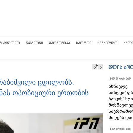
ᲛᲡᲝᲤᲚᲘᲝ
ᲠᲔᲒᲘᲝᲜᲘ
ᲔᲙᲝᲜᲝᲛᲘᲙᲐ
ᲡᲞᲝᲠᲢᲘ
ᲡᲐᲛᲮᲔᲓᲠᲝ
ᲙᲣᲚ
დღის ბო
ა
ა
-145 წუთის წინ
ურაბიშვილი ცდილობს,
ისწავლე
მნას ოპოზიციური ერთობის
საზღვარგ
ბანკის“ სტ
მოსწავლეე
საერთაშო
მიღება და
-139 წუთის წინ