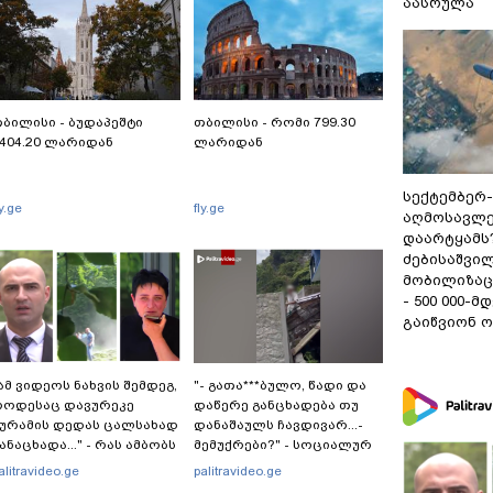
აასრულა
ბილისი - ბუდაპეშტი
თბილისი - რომი 799.30
404.20 ლარიდან
ლარიდან
სექტემბერ
ly.ge
fly.ge
აღმოსავლე
დაარტყამს?
ძებისაშვილ
მობი­ლიზაც
- 500 000-მ
გაიწვიონ ო
ამ ვიდეოს ნახვის შემდეგ,
"- გათა***ბულო, წადი და
როდესაც დავურეკე
დაწერე განცხადება თუ
ურამის დედას ცალსახად
დანაშაულს ჩავდივარ...-
ანაცხადა..." - რას ამბობს
მემუქრები?" - სოციალურ
ადვოკატი ტარიელ
ქსელში სკანდალური
alitravideo.ge
palitravideo.ge
აკაბაძე?
კადრები ვრცელდება