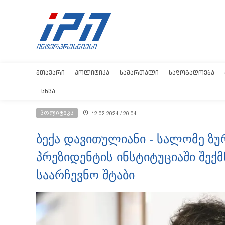
ᲛᲗᲐᲕᲐᲠᲘ
ᲞᲝᲚᲘᲢᲘᲙᲐ
ᲡᲐᲛᲐᲠᲗᲐᲚᲘ
ᲡᲐᲖᲝᲒᲐᲓᲝᲔᲑᲐ
ᲡᲮᲕᲐ
პოლიტიკა
12.02.2024 / 20:04
ბექა დავითულიანი - სალომე ზ
პრეზიდენტის ინსტიტუციაში შექ
საარჩევნო შტაბი