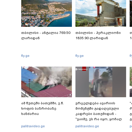
თბილისი - ანტალია 769.50
თბილისი - ჰერაკლიონი
თ
ლარიდან
1835.90 ლარიდან
1
fly.ge
fly.ge
f
ამ წუთეში ბათუმში, ე.წ.
ვრცელდება ავარიის
"
ხოფის ბაზრობაზე
მომენტში გადაღებული
ხანძარია
კადრები ბათუმიდან -
გ
"ვაიმე, ეს რა იყო, ყოჩაღ
გ
"მარშრუტკის" მძღოლს"
palitravideo.ge
palitravideo.ge
p
კ