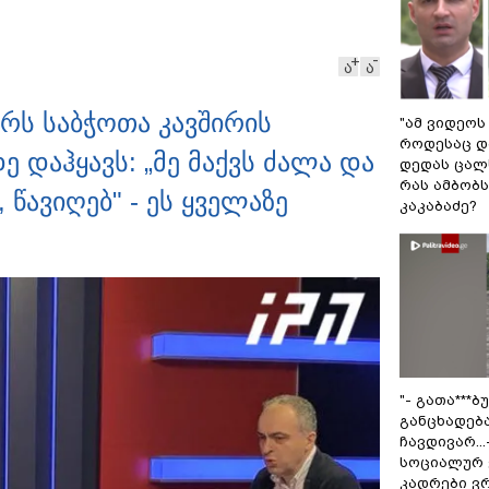
ა
ა
ურს საბჭოთა კავშირის
"ამ ვიდეოს
როდესაც დ
ე დაჰყავს: „მე მაქვს ძალა და
დედას ცალს
რას ამბობ
 წავიღებ" - ეს ყველაზე
კაკაბაძე?
"- გათა***
განცხადებ
ჩავდივარ...
სოციალურ 
კადრები ვ