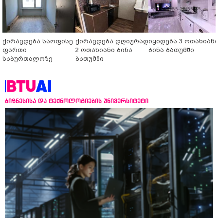
ქირავდება საოფისე
ქირავდება დღიურად
იყიდება 3 ოთახიან
ფართი
2 ოთახიანი ბინა
ბინა ბათუმში
საბურთალოზე
ბათუმში
ბიზნესისა და ტექნოლოგიების უნივერსიტეტი