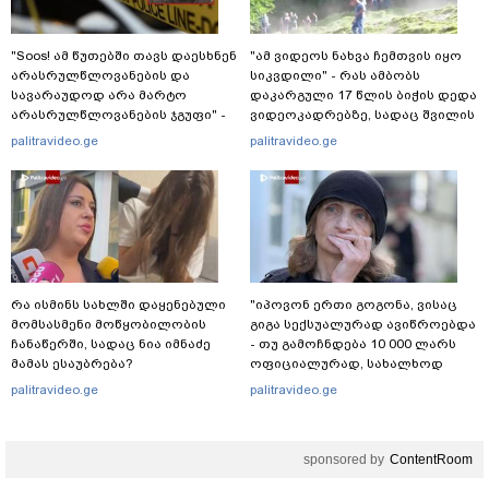
"Soos! ამ წუთებში თავს დაესხნენ
"ამ ვიდეოს ნახვა ჩემთვის იყო
არასრულწლოვანების და
სიკვდილი" - რას ამბობს
სავარაუდოდ არა მარტო
დაკარგული 17 წლის ბიჭის დედა
არასრულწლოვანების ჯგუფი" -
ვიდეოკადრებზე, სადაც შვილის
რა ინფორმაციას ავრცელებს
განწირული ვედრების ხმა
palitravideo.ge
palitravideo.ge
ადვოკატი?
ამოიცნო
რა ისმინს სახლში დაყენებული
"იპოვონ ერთი გოგონა, ვისაც
მომსასმენი მოწყობილობის
გიგა სექსუალურად ავიწროებდა
ჩანაწერში, სადაც ნია იმნაძე
- თუ გამოჩნდება 10 000 ლარს
მამას ესაუბრება?
ოფიციალურად, სახალხოდ
გადავცემ" - ეკა კუპატაძე
palitravideo.ge
palitravideo.ge
განცხადებას ავრცელებს
sponsored by
ContentRoom