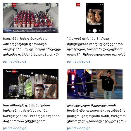
ბათუმში, სისტემატურად
"რატომ იყრება პირად
ამზადებდნენ ცნობილი
მესენჯერში რაღაც გაუგებარი
ბრენდების ფალსიფიცირებულ
ფოტოები, როგორ დავაღწიო
ვისკისა და სხვა ალკოჰოლურ
თავი?" - შესაძლებელია თუ არა
სასმელებს - რა დეტალებს
ამ ფუნქციის წაშლა?
palitravideo.ge
palitravideo.ge
ასაჯაროებს ფინანსთა
სამინისტროს საგამოძიებო
სამსახური?
ნია იმნაძეს და ანასტასია
ვრცელდება მკვლელობის
ბერუაშვილს ბრალდება
მომენტში გადაღებული უმძიმესი
წარედგინათ - რამდენ წლიანი
ვიდეო: კადრებში ჩანს, როგორ
პატიმრობა ემუქრებათ
ესროლეს ცნობილ "ტიკტოკერს"
არასრულწლოვნებს?
ლაივის დროს - რას ამბობს
palitravideo.ge
palitravideo.ge