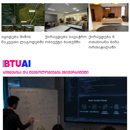
იყიდება მიწის
ქირავდება სავაჭრო
ქირავდება 6
ნაკვეთი ლაგოდეხში
ობიექტი ბათუმში
ოთახიანი ბინა
ორთაჭალაში
ბიზნესისა და ტექნოლოგიების უნივერსიტეტი