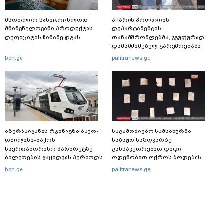
მსოფლიო სასიცოცხლოდ
აჭარის პოლიციის
მნიშვნელოვანი პროდუქტის
დეპარტამენტის
დეფიციტის წინაშე დგას
თანამშრომლებმა, ჯგუფურად,
დამამძიმებელ გარემოებაში
ჩადენილი განზრახ
bpn.ge
palitranews.ge
მკვლელობის მცდელობისა და
ცეცხლსასროლი იარაღის
მართლსაწინააღდმეგო შეძენა-
შენახვა-ტარებისთვის ძებნილი
პირი დააკავა
აზერბაიჯანის რკინიგზა ბაქო-
საგამოძიებო სამსახურმა
თბილისი-ბაქოს
საბაჟო საზღვარზე
საერთაშორისო მარშრუტზე
განსაკუთრებით დიდი
ბილეთების გაყიდვის პერიოდს
ოდენობით ოქროს ზოდების
ახანგრძლივებს
უკანონოდ გადმოტანის ფაქტზე
bpn.ge
palitranews.ge
ერთი პირი დააკავა