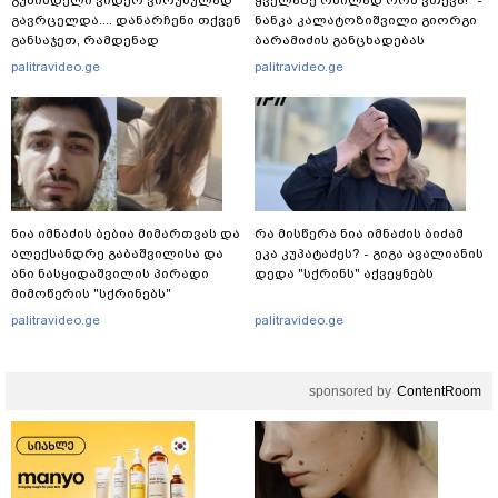
გუშინდელი ვიდეო ვირუსულად
ყვე­ლა­ზე რბი­ლად რომ ვთქვა!" -
გავრცელდა.... დანარჩენი თქვენ
ნანკა კალატოზიშვილი გიორგი
განსაჯეთ, რამდენად
ბარამიძის განცხადებას
შესაძლებელია აქ ადამიანის
ეხმაურება
palitravideo.ge
palitravideo.ge
გადავარდნა" - რა კადრებს
აქვეყნებს კობა ახალაძე
მლეთიდან, სადაც 12 წლის წინ
გურამ დადიანიძე გაუჩინარდა?
ნია იმნაძის ბებია მიმართვას და
რა მისწერა ნია იმნაძის ბიძამ
ალექსანდრე გაბაშვილისა და
ეკა კუპატაძეს? - გიგა ავალიანის
ანი ნასყიდაშვილის პირადი
დედა "სქრინს" აქვეყნებს
მიმოწერის "სქრინებს"
ავრცელებს
palitravideo.ge
palitravideo.ge
sponsored by
ContentRoom