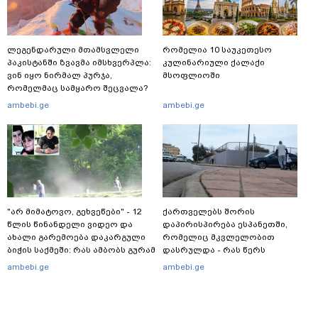
ლეგენდარული მთამსვლელი
რომელია 10 საუკეთესო
პაკისტანში ზვავმა იმსხვერპლა:
კულინარიული ქალაქი
ვინ იყო ნირმალ პურჯა,
მსოფლიოში
რომელმაც სამყარო შეცვალა?
ambebi.ge
ambebi.ge
"არ მიმატოვო, გეხვეწები" - 12
ქართველებს შორის
წლის წინანდელი ვიდეო და
დაპირისპირება ესპანეთში,
ახალი გარემოება დაკარგული
რომელიც მკვლელობით
ბიჭის საქმეში: რას ამბობს გურამ
დასრულდა - რას წერს
დადიანიძის დედა
საერთაშორისო მედია: "მანქანა
ambebi.ge
ambebi.ge
დიდი სიჩქარით შეეჯახა ჟორასა
და რაინდის"