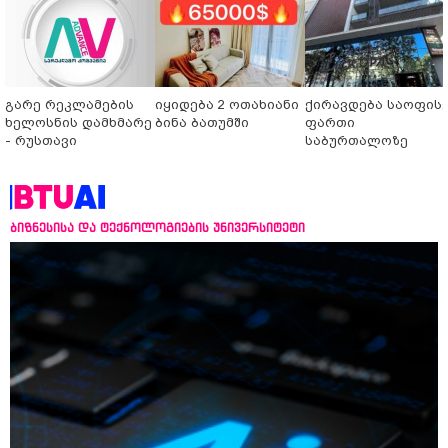
გარე რეკლამების
იყიდება 2 ოთახიანი
ქირავდება საოფის
ხელოსნის დამხმარე
ბინა ბათუმში
ფართი
- რუსთავი
საბურთალოზე
ბიზნესისა და ტექნოლოგიების უნივერსიტეტი