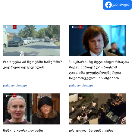
გაზიარება
რა ხდება ამ წუთებში ხაშურში? -
"საკმარისზე მეტი ინფორმაცია
კადრები ადგილიდან
მაქვს პირადად" - რატომ
გაითიშა ელექტროენერგია
საქართველოს მასშტაბით
რამდენჯერმე: რას ამბობს
palitravideo.ge
palitravideo.ge
ირაკლი კობახიძე?
ნანუკა ჟორჟოლიანი
ვრცელდება ფიზიკური