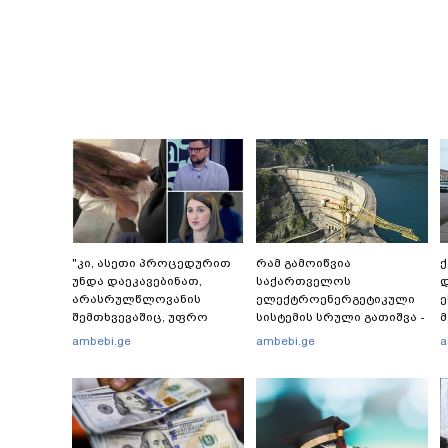
"კი, ასეთი პროცედურით
რამ გამოიწვია
უნდა დაეკავებინათ,
საქართველოს
დ
არასრულწლოვანის
ელექტროენერგეტიკული
ე
შემთხვევაშიც, უფრო
სისტემის სრული გათიშვა -
მსუბუქი ვარიანტი ძნელი
რას ამბობს სემეკ-ის
-
ambebi.ge
ambebi.ge
a
წარმოსადგენია...
წევრი
ს
ბუნდოვანია, რატომ
"
აღსრულდა განჩინება
შ
ღამე" - იურისტები
რ