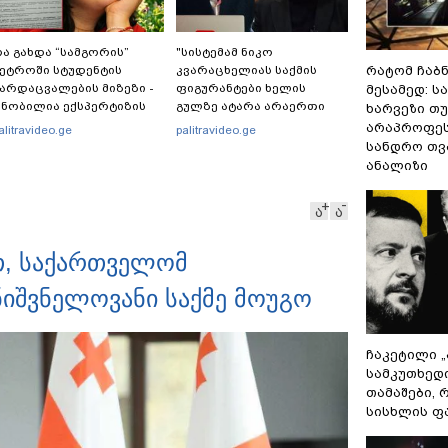
ა გახდა “სამგორის”
"სისტემამ ნიკო
ეტროში სტუდენტის
კვარაცხელიას საქმის
რატომ ჩაბ
არდაცვალების მიზეზი -
ფიგურანტები ხელის
მესამედ: ს
ნობილია ექსპერტიზის
გულზე ატარა არაერთი
ხარვეზი თუ
ასუხი
წელი! ხომ არ იცით
არაპროფეს
alitravideo.ge
palitravideo.ge
რატომ?! იქნებ იმიტომ
სანდრო თ
რომ თავად დაუკვეთეს?!“
ანალიზი
– ნიკო კვარაცხელიას
დედა განცხადებას
ა
ა
ავრცელებს
თ, საქართველომ
ნიშვნელოვანი საქმე მოუგო
ჩაკეტილი 
სამკუთხედ
თამაშები,
სისხლის ფ