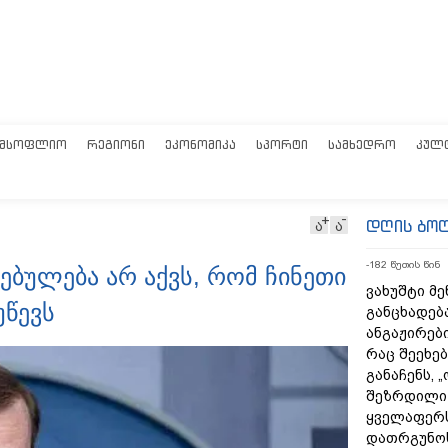
ᲛᲡᲝᲤᲚᲘᲝ
ᲠᲔᲒᲘᲝᲜᲘ
ᲔᲙᲝᲜᲝᲛᲘᲙᲐ
ᲡᲞᲝᲠᲢᲘ
ᲡᲐᲛᲮᲔᲓᲠᲝ
ᲙᲣᲚ
დღის ბო
ა
ა
-182 წუთის წინ
იცებულება არ აქვს, რომ ჩინეთი
ვახუშტი მე
უწევს
განცხადებ
ანგაჟირები
რაც შეეხებ
განაჩენს, 
შეზრდილი
ყველაფერს
დათრგუნო