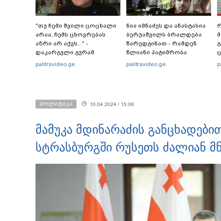
"თუ ჩემი შვილი ცოცხალი
ნია იმნაძეს და ანასტასია
რ
არაა, ჩემს ცხოვრებას
ბერუაშვილს ბრალდება
მ
აზრი არ აქვს..." -
წარედგინათ - რამდენ
გ
დაკარგული გურამ
წლიანი პატიმრობა
ც
დადიანიძის დედის
ემუქრებათ
პ
palitravideo.ge
palitravideo.ge
p
ემოციური მიმართვა
არასრულწლოვნებს?
პოლიტიკა
10.04.2024 / 15:06
მამუკა მდინარაძის განცხადები
სტრასბურგში რუსეთს ძალიან მ