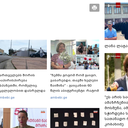
ლანა ლატა
ქართველებს შორის
"ჩემმა გოგომ რომ გაიგო,
აპირისპირება
ვაბარებდი, თავში ხელები
სპანეთში, რომელიც
წაიშინა" - გაიცანით 60
მკვლელობით დასრულდა
წლის აბიტურიენტი: რატომ
 რას წერს
გადაწყვიტა ბაგრატიონთა
"ეს არის ს
mbebi.ge
ambebi.ge
აერთაშორისო მედია:
შთამომავალმა პედაგოგმა
ამაზრზენია
მანქანა დიდი სიჩქარით
გამოცდებზე გასვლა
მოსმენა, 
ეეჯახა ჟორასა და
სჭირდება 
აინდის"
სათანადო რ
კობახიძე