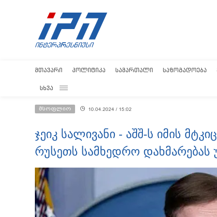
ᲛᲗᲐᲕᲐᲠᲘ
ᲞᲝᲚᲘᲢᲘᲙᲐ
ᲡᲐᲛᲐᲠᲗᲐᲚᲘ
ᲡᲐᲖᲝᲒᲐᲓᲝᲔᲑᲐ
ᲡᲮᲕᲐ
მსოფლიო
10.04.2024 / 15:02
ჯეიკ სალივანი - აშშ-ს იმის მტკ
რუსეთს სამხედრო დახმარებას 