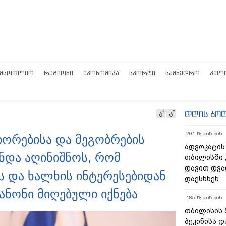
ᲛᲡᲝᲤᲚᲘᲝ
ᲠᲔᲒᲘᲝᲜᲘ
ᲔᲙᲝᲜᲝᲛᲘᲙᲐ
ᲡᲞᲝᲠᲢᲘ
ᲡᲐᲛᲮᲔᲓᲠᲝ
ᲙᲣᲚ
დღის ბო
ა
ა
-201 წუთის წინ
ნიორებისა და მეგობრების
ადვოკატის
უნდა აღინიშნოს, რომ
თბილისში 
დავით დვა
ს და ხალხის ინტერესებიდან
დაესხნენ
კანონი მიღებული იქნება
-185 წუთის წინ
თბილისის 
პეკინისა დ