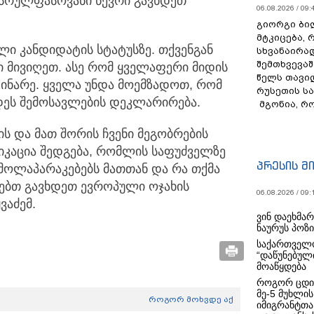
 სრულფასოვანი წევრი გავხდეთ
06.08.2026 / 09:
გიორგი ბილ
მტკიცება, 
ლი კანდიდატის სტატუსზე. თქვენგან
სხვანაირა
შემთხვევაშ
მივიღეთ. ასე რომ ყველაფერი მიდის
წელს თავი
დინარე. ყველა უნდა მოემზადოთ, რომ
რუსეთის ს
დეს შემოსავლების დეკლარირება.
მგონია, რ
ის და მათ შორის ჩვენი მეგობრების
ნიკაცია შედგება, რომლის საფუძველზე
პრესის მ
მოლაპარაკებებს მათთან და რა თქმა
ლებთ გავხდეთ ევროპული ოჯახის
06.08.2026 / 09:
ვაძემ.
ვინ დაეხმა
ნაურუს პოზ
საქართველო
“დაწუნებულ
მოაწყდება
როგორ ცდი
მე-5 მუხლის
როგორ მოხვდე აქ
იმიგრანტთა