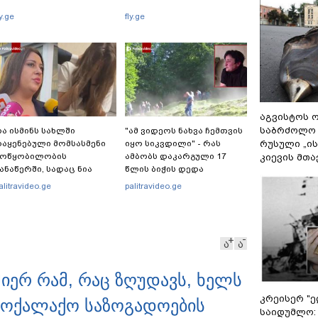
ly.ge
fly.ge
აგვისტოს ო
საბრძოლო
ა ისმინს სახლში
"ამ ვიდეოს ნახვა ჩემთვის
რუსული „ი
აყენებული მომსასმენი
იყო სიკვდილი" - რას
მოწყობილობის
ამბობს დაკარგული 17
კიევის მთა
ანაწერში, სადაც ნია
წლის ბიჭის დედა
მნაძე მამას ესაუბრება?
ვიდეოკადრებზე, სადაც
alitravideo.ge
palitravideo.ge
შვილის განწირული
ვედრების ხმა ამოიცნო
ა
ა
მიერ რამ, რაც ზღუდავს, ხელს
კრეისერ "ე
მოქალაქო საზოგადოების
საიდუმლო: