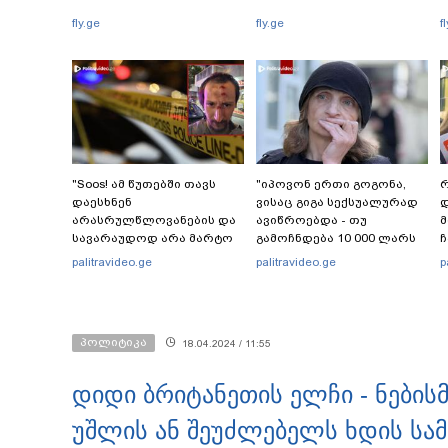
fly.ge
fly.ge
f
"Soos! ამ წუთებში თავს
"იპოვონ ერთი გოგონა,
რ
დაესხნენ
ვისაც გიგა სექსუალურად
დ
არასრულწლოვანების და
ავიწროებდა - თუ
სავარაუდოდ არა მარტო
გამოჩნდება 10 000 ლარს
ჩ
არასრულწლოვანების
ოფიციალურად,
ი
palitravideo.ge
palitravideo.ge
p
ჯგუფი" - რა ინფორმაციას
სახალხოდ გადავცემ" - ეკა
ავრცელებს ადვოკატი?
კუპატაძე განცხადებას
ავრცელებს
პოლიტიკა
18.04.2024 / 11:55
დიდი ბრიტანეთის ელჩი - ნების
უშლის ან შეუძლებელს ხდის სა