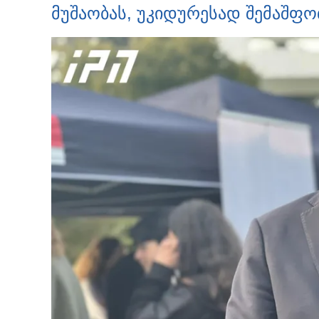
მუშაობას, უკიდურესად შემაშფო