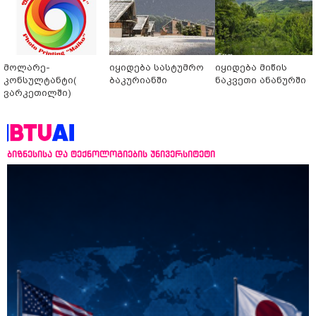
მოლარე-
იყიდება სასტუმრო
იყიდება მიწის
კონსულტანტი(
ბაკურიანში
ნაკვეთი ანანურში
ვარკეთილში)
ბიზნესისა და ტექნოლოგიების უნივერსიტეტი