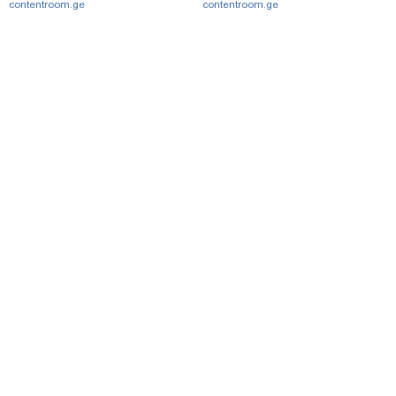
contentroom.ge
contentroom.ge
მთავარი
სერვისები
რეკლამა
თბილისი, იოსებიძის ქ. 49
(+995 32) 2 38 78 00
ipnnews@ipn.ge
+