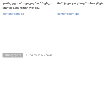
კორეული ინოვაციური ბრენდი
მარტივი და უსაფრთხო გზები
Manyo საქართველოშია
contentroom.ge
contentroom.ge
მსოფლიო
06.05.2024 / 06:42
რუსეთმა სუმის ოლქის
ენერგეტიკულ ინფრასტრუქტურას
დრონებით შეუტია