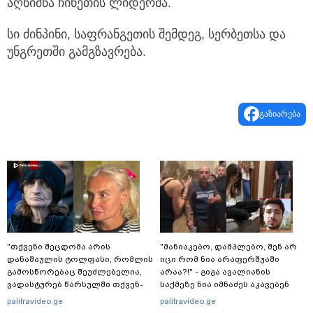
აღნიშნა ჩინეთის ლიდერმა.
სი ძინპინი, საფრანგეთის შემდეგ, სერბეთსა და
უნგრეთში გამგზავრება.
გაზიარება
"თქვენი შეცდომა არის
"მანიაკებო, დამპლებო, შენ არ
დანაშაულის ტოლფასი, რომ­ლის
იცი რომ ნია არაფერშუაში
გა­მოს­წო­რე­ბაც შე­უძ­ლე­ბე­ლია,
არაა?!" - გიგა ავალიანის
ვა­დას­ტუ­რებ წარ­სულ­ში თქვენ­
საქმეზე ნია იმნაძეს აკავებენ
და­მი დიდ პა­ტი­ვის­ცე­მას" - ეკა
palitravideo.ge
palitravideo.ge
კუპატაძე ნანუკა ჟორჟოლიანს