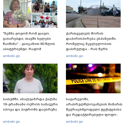
"ჩემმა გოგომ რომ გაიგო,
ქართველებს შორის
ვაბარებდი, თავში ხელები
დაპირისპირება ესპანეთში,
წაიშინა" - გაიცანით 60 წლის
რომელიც მკვლელობით
აბიტურიენტი: რატომ
დასრულდა - რას წერს
გადაწყვიტა ბაგრატიონთა
საერთაშორისო მედია: "მანქანა
ambebi.ge
ambebi.ge
შთამომავალმა პედაგოგმა
დიდი სიჩქარით შეეჯახა ჟორასა
გამოცდებზე გასვლა
და რაინდის"
ბათუმში, ახალგაზრდა ქალმა
საგარეჯოში,
16-გრამიანი ოქროს სამაჯური
არასრულწლოვანების მიმართ
იპოვა და პატრონს დაუბრუნა
შეურაცხმყოფელი ტექსტებისა
და რედაქტირებული ფოტო-
ვიდეომასალის გავრცელების
ambebi.ge
ambebi.ge
ფაქტზე, შსს განცხადებას