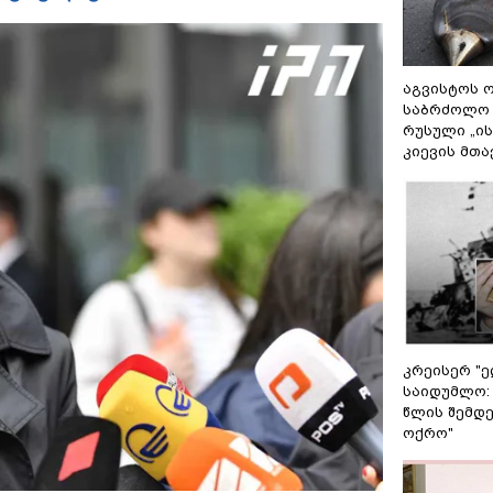
აგვისტოს ო
საბრძოლო
რუსული „ი
კიევის მთა
კრეისერ "ე
საიდუმლო:
წლის შემდე
ოქრო"