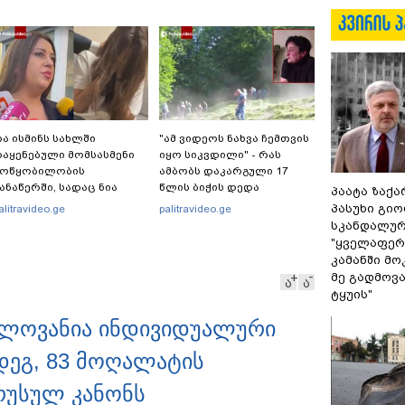
ა ისმინს სახლში
"ამ ვიდეოს ნახვა ჩემთვის
აყენებული მომსასმენი
იყო სიკვდილი" - რას
მოწყობილობის
ამბობს დაკარგული 17
ანაწერში, სადაც ნია
წლის ბიჭის დედა
პაატა ზაქა
მნაძე მამას ესაუბრება?
ვიდეოკადრებზე, სადაც
პასუხი გიო
alitravideo.ge
palitravideo.ge
შვილის განწირული
სკანდალურ
ვედრების ხმა ამოიცნო
"ყველაფერი
კამანში მ
მე გადმოვას
ა
ა
ტყუის"
ნელოვანია ინდივიდუალური
მდეგ, 83 მოღალატის
 რუსულ კანონს