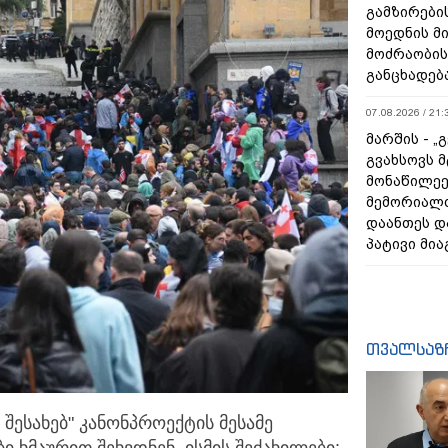
გამზირების
მოედნის მ
მოძრაობის
განცხადებ
07.08.2026 / 21:
მარშის - „
გვახსოვს მ
მონაწილეე
მემორიალ
დაანთეს დ
პატივი მია
თვალსაზ
შესახებ" კანონპროექტის მესამე
ბი
ხმაურით შეხვდნენ. ისმის შეძახილები: