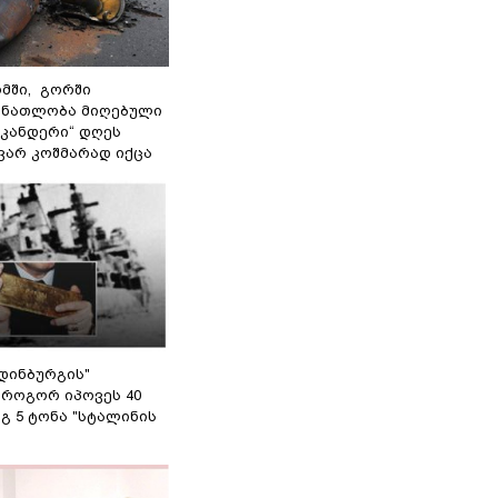
მში, გორში
 ნათლობა მიღებული
სკანდერი“ დღეს
ვარ კოშმარად იქცა
დინბურგის"
 როგორ იპოვეს 40
გ 5 ტონა "სტალინის