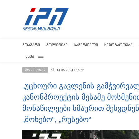
ᲛᲗᲐᲕᲐᲠᲘ
ᲞᲝᲚᲘᲢᲘᲙᲐ
ᲡᲐᲛᲐᲠᲗᲐᲚᲘ
ᲡᲐᲖᲝᲒᲐᲓᲝᲔᲑᲐ
ᲡᲮᲕᲐ
პოლიტიკა
14.05.2024 / 15:56
„უცხოური გავლენის გამჭვირვალ
კანონპროექტის მესამე მოსმენით
მონაწილეები ხმაურით შეხვდნენ 
„მონებო“, „რუსებო“