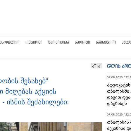
ᲛᲡᲝᲤᲚᲘᲝ
ᲠᲔᲒᲘᲝᲜᲘ
ᲔᲙᲝᲜᲝᲛᲘᲙᲐ
ᲡᲞᲝᲠᲢᲘ
ᲡᲐᲛᲮᲔᲓᲠᲝ
ᲙᲣᲚ
დღის ბო
ა
ა
07.08.2026 / 22:
ობის შესახებ“
ადვოკატის
 მიღებას აქციის
თბილისში 
დავით დვა
- ისმის შეძახილები:
დაესხნენ
07.08.2026 / 22:
თბილისის 
პეკინისა დ