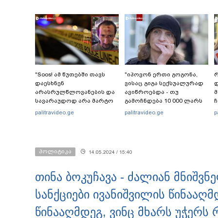
"Soos! ამ წუთებში თავს
"იპოვონ ერთი გოგონა,
რ
დაესხნენ
ვისაც გიგა სექსუალურად
დ
არასრულწლოვანების და
ავიწროებდა - თუ
სავარაუდოდ არა მარტო
გამოჩნდება 10 000 ლარს
ჩ
არასრულწლოვანების
ოფიციალურად,
ი
palitravideo.ge
palitravideo.ge
p
ჯგუფი" - რა ინფორმაციას
სახალხოდ გადავცემ" - ეკა
ავრცელებს ადვოკატი?
კუპატაძე განცხადებას
ავრცელებს
პოლიტიკა
14.05.2024 / 15:40
თინა ბოკუჩავა - ძალიან მნიშვ
სანქციები ივანიშვილის წინააღ
წინააღმდეგ, ვინც მხარს უჭერს