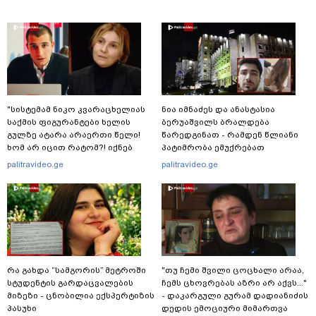
"სისტემამ ნიკო კვარაცხელიას
ნია იმნაძეს და ანასტასია
საქმის ფიგურანტები ხელის
ბერუაშვილს ბრალდება
გულზე ატარა არაერთი წელი!
წარედგინათ - რამდენ წლიანი
ხომ არ იცით რატომ?! იქნებ
პატიმრობა ემუქრებათ
იმიტომ რომ თავად
არასრულწლოვნებს?
palitravideo.ge
palitravideo.ge
დაუკვეთეს?!“ – ნიკო
კვარაცხელიას დედა
განცხადებას ავრცელებს
რა გახდა “სამგორის” მეტროში
"თუ ჩემი შვილი ცოცხალი არაა,
სტუდენტის გარდაცვალების
ჩემს ცხოვრებას აზრი არ აქვს..."
მიზეზი - ცნობილია ექსპერტიზის
- დაკარგული გურამ დადიანიძის
პასუხი
დედის ემოციური მიმართვა