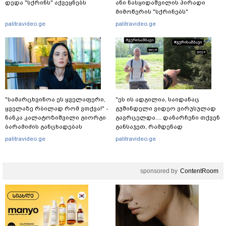
დედა "სქრინს" აქვეყნებს
ანი ნასყიდაშვილის პირადი
მიმოწერის "სქრინებს"
ავრცელებს
palitravideo.ge
palitravideo.ge
"სა­მარ­ცხვი­ნოა ეს ყვე­ლა­ფე­რი,
"ეს ის ადგილია, საიდანაც
ყვე­ლა­ზე რბი­ლად რომ ვთქვა!" -
გუშინდელი ვიდეო ვირუსულად
ნანკა კალატოზიშვილი გიორგი
გავრცელდა.... დანარჩენი თქვენ
ბარამიძის განცხადებას
განსაჯეთ, რამდენად
ეხმაურება
შესაძლებელია აქ ადამიანის
palitravideo.ge
palitravideo.ge
გადავარდნა" - რა კადრებს
აქვეყნებს კობა ახალაძე
მლეთიდან, სადაც 12 წლის წინ
sponsored by
ContentRoom
გურამ დადიანიძე გაუჩინარდა?