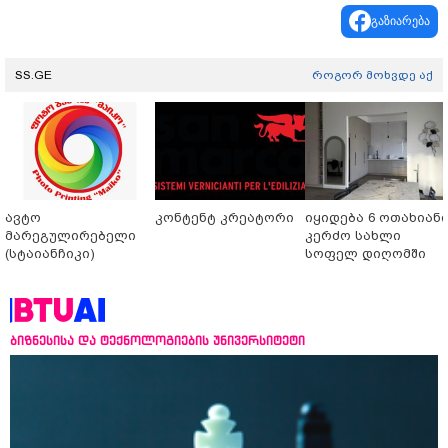
გაზიარება
SS.GE
როგორ მოხვდე აქ
ავტო
კონტენტ კრეატორი
იყიდება 6 ოთახიან
მარეგულირებელი
კერძო სახლი
(სტაიანჩიკი)
სოფელ დიღომში
ბიზნესისა და ტექნოლოგიების უნივერსიტეტი