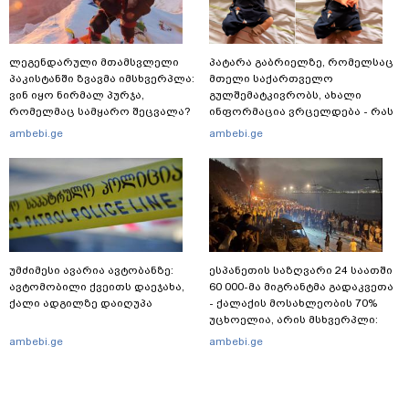
ლეგენდარული მთამსვლელი
პატარა გაბრიელზე, რომელსაც
პაკისტანში ზვავმა იმსხვერპლა:
მთელი საქართველო
ვინ იყო ნირმალ პურჯა,
გულშემატკივრობს, ახალი
რომელმაც სამყარო შეცვალა?
ინფორმაცია ვრცელდება - რას
წერს ბიჭუნას დედა?
ambebi.ge
ambebi.ge
უმძიმესი ავარია ავტობანზე:
ესპანეთის საზღვარი 24 საათში
ავტომობილი ქვეითს დაეჯახა,
60 000-მა მიგრანტმა გადაკვეთა
ქალი ადგილზე დაიღუპა
- ქალაქის მოსახლეობის 70%
უცხოელია, არის მსხვერპლი:
ბოლო ცნობები სეუტადან,
ambebi.ge
ambebi.ge
სადაც ადგილობრივებს ქუჩაში
გასვლის ეშინიათ