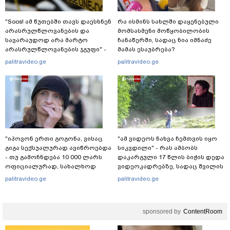
"Soos! ამ წუთებში თავს დაესხნენ
რა ისმინს სახლში დაყენებული
არასრულწლოვანების და
მომსასმენი მოწყობილობის
სავარაუდოდ არა მარტო
ჩანაწერში, სადაც ნია იმნაძე
არასრულწლოვანების ჯგუფი" -
მამას ესაუბრება?
რა ინფორმაციას ავრცელებს
palitravideo.ge
palitravideo.ge
ადვოკატი?
"იპოვონ ერთი გოგონა, ვისაც
"ამ ვიდეოს ნახვა ჩემთვის იყო
გიგა სექსუალურად ავიწროებდა
სიკვდილი" - რას ამბობს
- თუ გამოჩნდება 10 000 ლარს
დაკარგული 17 წლის ბიჭის დედა
ოფიციალურად, სახალხოდ
ვიდეოკადრებზე, სადაც შვილის
გადავცემ" - ეკა კუპატაძე
განწირული ვედრების ხმა
palitravideo.ge
palitravideo.ge
განცხადებას ავრცელებს
ამოიცნო
sponsored by
ContentRoom