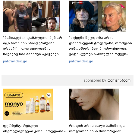
"მანიაკებო, დამპლებო, შენ არ
"თქვენი შეცდომა არის
იცი რომ ნია არაფერშუაში
დანაშაულის ტოლფასი, რომ­ლის
არაა?!" - გიგა ავალიანის
გა­მოს­წო­რე­ბაც შე­უძ­ლე­ბე­ლია,
საქმეზე ნია იმნაძეს აკავებენ
ვა­დას­ტუ­რებ წარ­სულ­ში თქვენ­
და­მი დიდ პა­ტი­ვის­ცე­მას" - კა
palitravideo.ge
palitravideo.ge
კუპატაძე ნანუკა ჟორჟოლიანს
sponsored by
ContentRoom
ფერმენტირებული
როდის არის ხალი საშიში და
ინგრედიენტები კანის მოვლაში -
როგორია მისი მოშორების