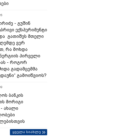
სები
26
რიძე - გუშინ
ბრივი ექსპერიმენტი
და გათიშეს მთელი
დღემდე ვერ
თ, რა მოხდა
ნერგიის პირველი
ას - როგორ
შიდა გადამცემმა
კდაუნი“ გამოიწვიოს?
09
ოს ბანკის
ის მორიგი
 - ახალი
ლობები
ლებისთვის
ყველა სიახლე