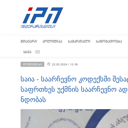
ᲛᲗᲐᲕᲐᲠᲘ
ᲞᲝᲚᲘᲢᲘᲙᲐ
ᲡᲐᲛᲐᲠᲗᲐᲚᲘ
ᲡᲐᲖᲝᲒᲐᲓᲝᲔᲑᲐ
ᲡᲮᲕᲐ
პოლიტიკა
22.05.2024 / 13:18
საია - საარჩევნო კოდექსში შე
საფრთხეს უქმნის საარჩევნო ად
ნდობას