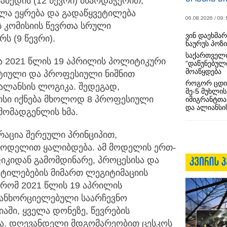
ამედის (12 წევრი) მხარდაჭერით,
ხლა ეყრება და გადაწყვეტილება
06.08.2026 / 09:
ს კომისიის წევრთა სრული
ვინ დაეხმა
ს (9 წევრი).
ნაურუს პოზ
საქართველო
 2021 წლის 19 აპრილის პოლიტიკური
“დაწუნებულ
მოაწყდება
რტიული და პროფესიული ნიშნით
როგორ ცდი
ალანსის ლოგიკა. შედეგად,
მე-5 მუხლის
რისი იქნება მხოლოდ 8 პროფესიული
იმიგრანტთა
და ალიანსის
მომადგენლის ხმა.
რაცია შერეული პრინციპით,
მოდელით ყალიბდება. ამ მოდელის ერთ-
იფიკიდან გამომდინარე, პროცესისა და
ეტილებების მიმართ ლეგიტიმაციის
 რომ 2021 წლის 19 აპრილის
განხორციელებული საარჩევნო
აში, ყველა დონეზე, წევრების
და. დღევანდელი მდგომარეობით ცესკოს