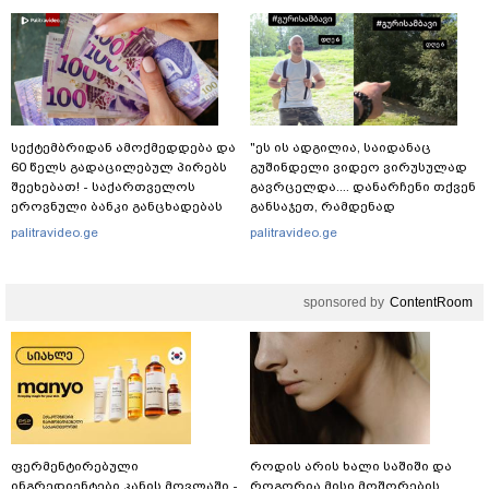
სექტემბრიდან ამოქმედდება და
"ეს ის ადგილია, საიდანაც
60 წელს გადაცილებულ პირებს
გუშინდელი ვიდეო ვირუსულად
შეეხებათ! - საქართველოს
გავრცელდა.... დანარჩენი თქვენ
ეროვნული ბანკი განცხადებას
განსაჯეთ, რამდენად
ავრცელებს
შესაძლებელია აქ ადამიანის
palitravideo.ge
palitravideo.ge
გადავარდნა" - რა კადრებს
აქვეყნებს კობა ახალაძე
მლეთიდან, სადაც 12 წლის წინ
sponsored by
ContentRoom
გურამ დადიანიძე გაუჩინარდა?
ფერმენტირებული
როდის არის ხალი საშიში და
ინგრედიენტები კანის მოვლაში -
როგორია მისი მოშორების