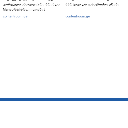
კორეული ინოვაციური ბრენდი
მარტივი და უსაფრთხო გზები
Manyo საქართველოშია
contentroom.ge
contentroom.ge
მთავარი
სერვისები
რეკლამა
თბილისი, იოსებიძის ქ. 49
(+995 32) 2 38 78 00