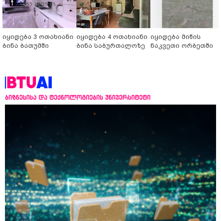
იყიდება 3 ოთახიანი
იყიდება 4 ოთახიანი
იყიდება მიწის
ბინა ბათუმში
ბინა საბურთალოზე
ნაკვეთი ორბეთში
ბიზნესისა და ტექნოლოგიების უნივერსიტეტი