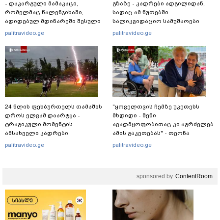
- დაკარგული მამაკაცი,
გზაზე - კადრები ადგილიდან,
რომელმაც წალენჯიხაში,
სადაც ამ წუთებში
ადიდებულ მდინარეში შესული
სალიკვიდაციო სამუშაოები
დედა-შვილი გადაარჩინა,
მიმდინარეობს
palitravideo.ge
palitravideo.ge
ცოცხალი იპოვეს: ცნობილია
მისი ვინაობა
24 წლის ფეხბურთელს თამაშის
"ყოველთვის ჩემზე უკეთესს
დროს ელვამ დაარტყა -
მხდიდი - შენი
ტრაგიკული მომენტის
ავადმყოფობითაც კი აგრძელებ
ამსახველი კადრები
ამის გაკეთებას" - თეონა
ტაილანდიდან მედიაში
კონტრიძე მეუღლეს ემოციურ
palitravideo.ge
palitravideo.ge
ვრცელდება
"პოსტს" უძღვნის
sponsored by
ContentRoom