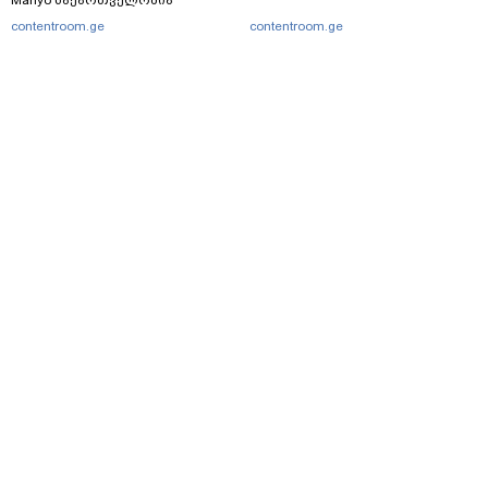
Manyo საქართველოშია
contentroom.ge
contentroom.ge
მთავარი
სერვისები
რეკლამა
თბილისი, იოსებიძის ქ. 49
(+995 32) 2 38 78 00