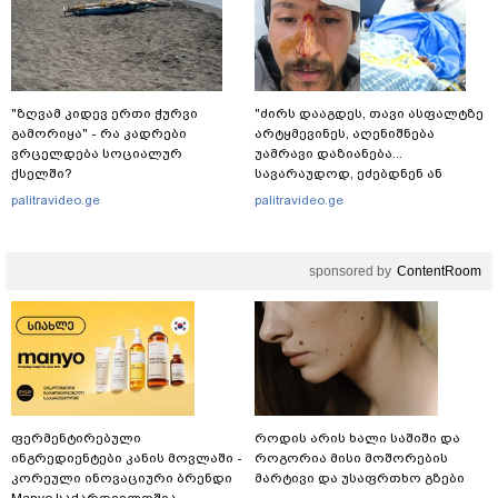
"ზღვამ კიდევ ერთი ჭურვი
"ძირს დააგდეს, თავი ასფალტზე
გამორიყა" - რა კადრები
არტყმევინეს, აღენიშნება
ვრცელდება სოციალურ
უამრავი დაზიანება...
ქსელში?
სავარაუდოდ, ეძებდნენ ან
დებდნენ ნარკოტიკს" - რას
palitravideo.ge
palitravideo.ge
ჰყვება ადვოკატი კურიერზე,
რომელსაც
არასრულწლოვანები
sponsored by
ContentRoom
ფიზიკურად გაუსწორდნენ?
ფერმენტირებული
როდის არის ხალი საშიში და
ინგრედიენტები კანის მოვლაში -
როგორია მისი მოშორების
კორეული ინოვაციური ბრენდი
მარტივი და უსაფრთხო გზები