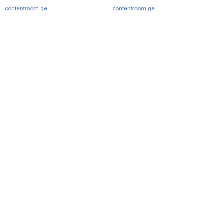
contentroom.ge
contentroom.ge
მთავარი
სერვისები
რეკლამა
თბილისი, იოსებიძის ქ. 49
(+995 32) 2 38 78 00
ipnnews@ipn.ge