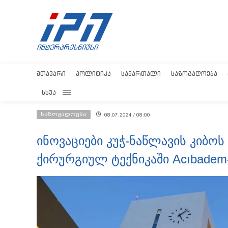
ᲛᲗᲐᲕᲐᲠᲘ
ᲞᲝᲚᲘᲢᲘᲙᲐ
ᲡᲐᲛᲐᲠᲗᲐᲚᲘ
ᲡᲐᲖᲝᲒᲐᲓᲝᲔᲑᲐ
ᲡᲮᲕᲐ
საზოგადოება
08.07.2024 / 08:00
ინოვაციები კუჭ-ნაწლავის კიბო
ქირურგიულ ტექნიკაში Acıbadem