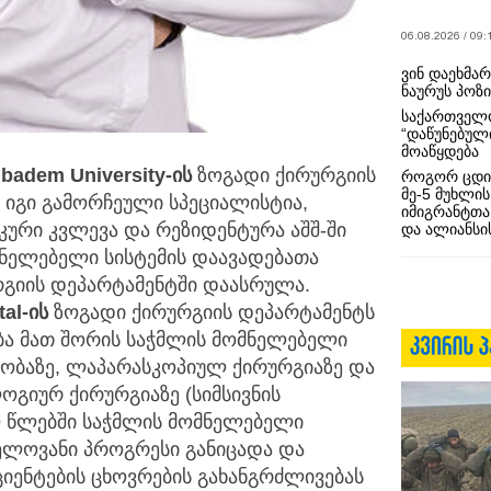
06.08.2026 / 09:
ვინ დაეხმა
ნაურუს პოზ
საქართველო
“დაწუნებულ
მოაწყდება
ı
badem
University
-
ის
ზოგადი ქირურგიის
როგორ ცდი
მე-5 მუხლის
 იგი გამორჩეული სპეციალისტია,
იმიგრანტთა
რი კვლევა და რეზიდენტურა აშშ-ში
და ალიანსის
ნელებელი სისტემის დაავადებათა
გიის დეპარტამენტში დაასრულა.
tal
-
ის
ზოგადი ქირურგიის დეპარტამენტს
ბა მათ შორის საჭმლის მომნელებელი
ლობაზე, ლაპარასკოპიულ ქირურგიაზე და
გიურ ქირურგიაზე (სიმსივნის
ელ წლებში საჭმლის მომნელებელი
ნელოვანი პროგრესი განიცადა და
ციენტების ცხოვრების გახანგრძლივებას