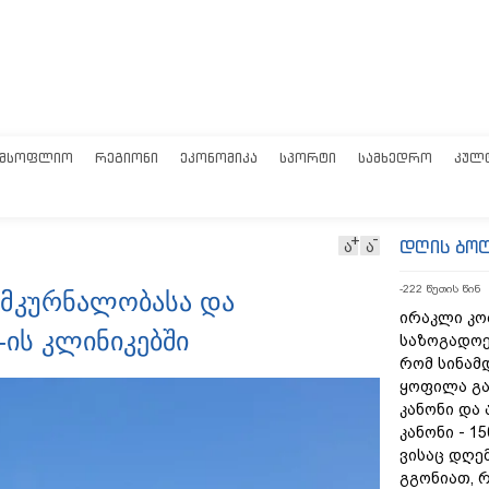
ᲛᲡᲝᲤᲚᲘᲝ
ᲠᲔᲒᲘᲝᲜᲘ
ᲔᲙᲝᲜᲝᲛᲘᲙᲐ
ᲡᲞᲝᲠᲢᲘ
ᲡᲐᲛᲮᲔᲓᲠᲝ
ᲙᲣᲚ
დღის ბო
ა
ა
-222 წუთის წინ
ს მკურნალობასა და
ირაკლი კობ
-ის კლინიკებში
საზოგადოებ
რომ სინამ
ყოფილა გ
კანონი და
კანონი - 1
ვისაც დღემ
გგონიათ, რ