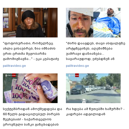
"ფოტოსურათი, რომელზეც
"ძირს დააგდეს, თავი ასფალტზე
ახლა ვისაუბრებ, ნია იმნაძის
არტყმევინეს, აღენიშნება
ერთ-ერთმა მეგობარმა
უამრავი დაზიანება...
გამომიგზავნა..." - ეკა კუპატაძე
სავარაუდოდ, ეძებდნენ ან
დებდნენ ნარკოტიკს" - რას
palitravideo.ge
palitravideo.ge
ჰყვება ადვოკატი კურიერზე,
რომელსაც
არასრულწლოვანები
ფიზიკურად გაუსწორდნენ?
სექტემბრიდან ამოქმედდება და
რა ხდება ამ წუთებში ხაშურში? -
60 წელს გადაცილებულ პირებს
კადრები ადგილიდან
შეეხებათ! - საქართველოს
ეროვნული ბანკი განცხადებას