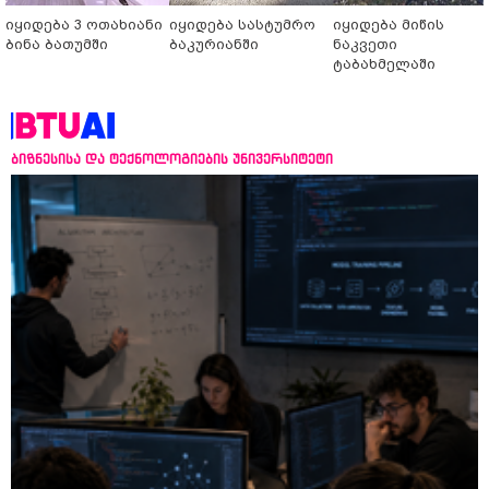
იყიდება 3 ოთახიანი
იყიდება სასტუმრო
იყიდება მიწის
ბინა ბათუმში
ბაკურიანში
ნაკვეთი
ტაბახმელაში
ბიზნესისა და ტექნოლოგიების უნივერსიტეტი