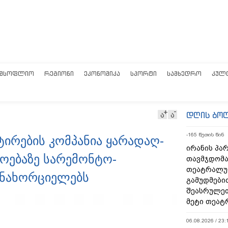
ᲛᲡᲝᲤᲚᲘᲝ
ᲠᲔᲒᲘᲝᲜᲘ
ᲔᲙᲝᲜᲝᲛᲘᲙᲐ
ᲡᲞᲝᲠᲢᲘ
ᲡᲐᲛᲮᲔᲓᲠᲝ
ᲙᲣᲚ
დღის ბო
ა
ა
-165 წუთის წინ
ირების კომპანია ყარადაღ-
ირანის პა
ტოებაზე სარემონტო-
თავმჯდომა
თეატრალუ
ანახორციელებს
გამუდმები
შეასრულეთ
მეტი თეატ
06.08.2026 / 23: