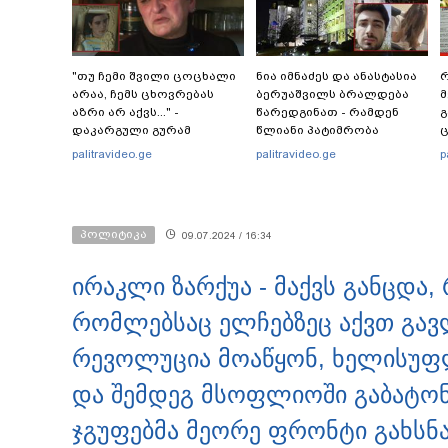
"თუ ჩემი შვილი ცოცხალი
ნია იმნაძეს და ანასტასია
რ
არაა, ჩემს ცხოვრებას
ბერუაშვილს ბრალდება
მ
აზრი არ აქვს..." -
წარედგინათ - რამდენ
გ
დაკარგული გურამ
წლიანი პატიმრობა
ც
დადიანიძის დედის
ემუქრებათ
პ
palitravideo.ge
palitravideo.ge
p
ემოციური მიმართვა
არასრულწლოვნებს?
პოლიტიკა
09.07.2024 / 16:34
ირაკლი ზარქუა - მაქვს განცდა,
რომლებსაც ელჩებზეც აქვთ გავ
რევოლუცია მოაწყონ, ხელისუფლ
და შემდეგ მსოფლიოში გაბატო
ჯგუფებმა მეორე ფრონტი გახსნ