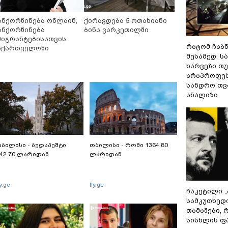
ანქორწინება ონლაინ,
ქირავდება 5 ოთახიანი
ანქორწინება
ბინა ვარკეთილში
მიგრანტებისათვის
რატომ ჩაბ
აქართველოში
მესამედ: ს
ამოსვლის გარეშე
ხარვეზი თუ
არაპროფეს
სანდრო თ
ანალიზი
ბილისი - ბუდაპეშტი
თბილისი - რომი 1364.80
42.70 ლარიდან
ლარიდან
ly.ge
fly.ge
ჩაკეტილი 
სამკუთხედ
თამაშები,
სისხლის ფ