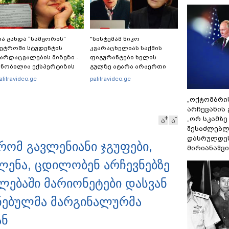
ა გახდა “სამგორის”
"სისტემამ ნიკო
ეტროში სტუდენტის
კვარაცხელიას საქმის
არდაცვალების მიზეზი -
ფიგურანტები ხელის
ნობილია ექსპერტიზის
გულზე ატარა არაერთი
ასუხი
წელი! ხომ არ იცით
alitravideo.ge
palitravideo.ge
რატომ?! იქნებ იმიტომ
რომ თავად დაუკვეთეს?!“
„ოქტომბრი
– ნიკო კვარაცხელიას
არჩევანის 
დედა განცხადებას
„ორ სკამზე
ა
ა
ავრცელებს
შესაძლებლ
დასრულდეს
 რომ გავლენიანი ჯგუფები,
მირიანაშვ
ლენა, ცდილობენ არჩევნებზე
ებაში მარიონეტები დასვან
ნებულმა მარგინალურმა
ან