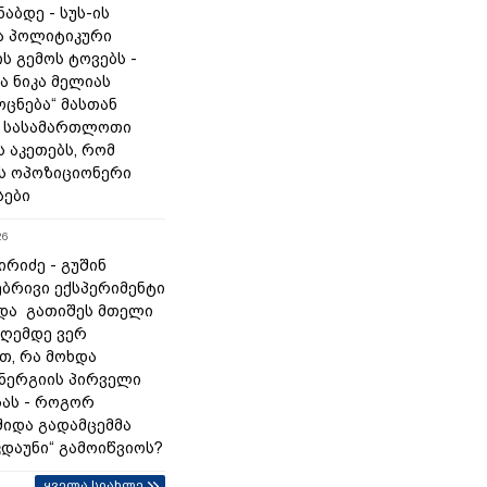
ნაბდე - სუს-ის
ა პოლიტიკური
ს გემოს ტოვებს -
ა ნიკა მელიას
„ოცნება“ მასთან
 სასამართლოთი
 აკეთებს, რომ
ს ოპოზიციონერი
სები
26
რიძე - გუშინ
ბრივი ექსპერიმენტი
და გათიშეს მთელი
დღემდე ვერ
თ, რა მოხდა
ნერგიის პირველი
ას - როგორ
შიდა გადამცემმა
კდაუნი“ გამოიწვიოს?
ყველა სიახლე