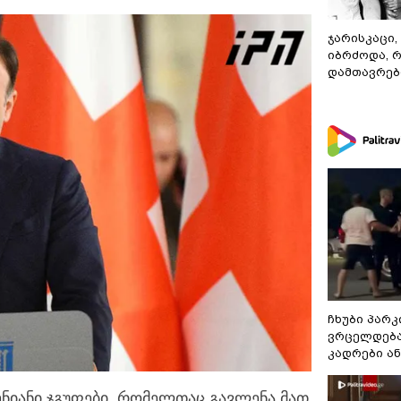
ჯარისკაცი,
იბრძოდა, 
დამთავრები
ჩხუბი პარკ
ვრცელდება
კადრები ა
ენიანი ჯგუფები, რომელთაც გავლენა მათ