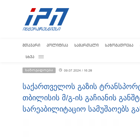
ᲛᲗᲐᲕᲐᲠᲘ
ᲞᲝᲚᲘᲢᲘᲙᲐ
ᲡᲐᲛᲐᲠᲗᲐᲚᲘ
ᲡᲐᲖᲝᲒᲐᲓᲝᲔᲑᲐ
ᲡᲮᲕᲐ
საზოგადოება
09.07.2024 / 16:28
საქართველოს გაზის ტრანსპორტ
თბილისის მ/გ-ის გაჩიანის განშ
სარეაბილიტაციო სამუშაოებს გ