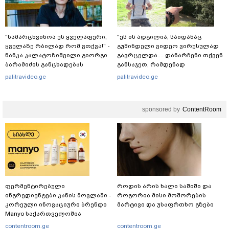
"სა­მარ­ცხვი­ნოა ეს ყვე­ლა­ფე­რი,
"ეს ის ადგილია, საიდანაც
ყვე­ლა­ზე რბი­ლად რომ ვთქვა!" -
გუშინდელი ვიდეო ვირუსულად
ნანკა კალატოზიშვილი გიორგი
გავრცელდა.... დანარჩენი თქვენ
ბარამიძის განცხადებას
განსაჯეთ, რამდენად
ეხმაურება
შესაძლებელია აქ ადამიანის
palitravideo.ge
palitravideo.ge
გადავარდნა" - რა კადრებს
აქვეყნებს კობა ახალაძე
მლეთიდან, სადაც 12 წლის წინ
sponsored by
ContentRoom
გურამ დადიანიძე გაუჩინარდა?
ფერმენტირებული
როდის არის ხალი საშიში და
ინგრედიენტები კანის მოვლაში -
როგორია მისი მოშორების
კორეული ინოვაციური ბრენდი
მარტივი და უსაფრთხო გზები
Manyo საქართველოშია
contentroom.ge
contentroom.ge