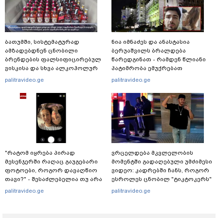
ბათუმში, სისტემატურად
ნია იმნაძეს და ანასტასია
ამზადებდნენ ცნობილი
ბერუაშვილს ბრალდება
ბრენდების ფალსიფიცირებულ
წარედგინათ - რამდენ წლიანი
ვისკისა და სხვა ალკოჰოლურ
პატიმრობა ემუქრებათ
სასმელებს - რა დეტალებს
არასრულწლოვნებს?
palitravideo.ge
palitravideo.ge
ასაჯაროებს ფინანსთა
სამინისტროს საგამოძიებო
სამსახური?
"რატომ იყრება პირად
ვრცელდება მკვლელობის
მესენჯერში რაღაც გაუგებარი
მომენტში გადაღებული უმძიმესი
ფოტოები, როგორ დავაღწიო
ვიდეო: კადრებში ჩანს, როგორ
თავი?" - შესაძლებელია თუ არა
ესროლეს ცნობილ "ტიკტოკერს"
ამ ფუნქციის წაშლა?
ლაივის დროს - რას ამბობს
palitravideo.ge
palitravideo.ge
მომხდარზე მექსიკის პოლიცია