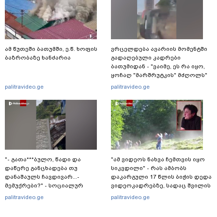
ამ წუთეში ბათუმში, ე.წ. ხოფის
ვრცელდება ავარიის მომენტში
ბაზრობაზე ხანძარია
გადაღებული კადრები
ბათუმიდან - "ვაიმე, ეს რა იყო,
ყოჩაღ "მარშრუტკის" მძღოლს"
palitravideo.ge
palitravideo.ge
"- გათა***ბულო, წადი და
"ამ ვიდეოს ნახვა ჩემთვის იყო
დაწერე განცხადება თუ
სიკვდილი" - რას ამბობს
დანაშაულს ჩავდივარ...-
დაკარგული 17 წლის ბიჭის დედა
მემუქრები?" - სოციალურ
ვიდეოკადრებზე, სადაც შვილის
ქსელში სკანდალური კადრები
განწირული ვედრების ხმა
palitravideo.ge
palitravideo.ge
ვრცელდება
ამოიცნო