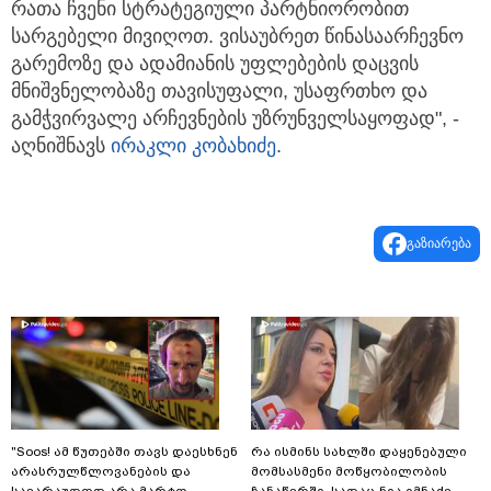
რათა ჩვენი სტრატეგიული პარტნიორობით
სარგებელი მივიღოთ. ვისაუბრეთ წინასაარჩევნო
გარემოზე და ადამიანის უფლებების დაცვის
მნიშვნელობაზე თავისუფალი, უსაფრთხო და
გამჭვირვალე არჩევნების უზრუნველსაყოფად", -
აღნიშნავს
ირაკლი კობახიძე
.
გაზიარება
"Soos! ამ წუთებში თავს დაესხნენ
რა ისმინს სახლში დაყენებული
არასრულწლოვანების და
მომსასმენი მოწყობილობის
სავარაუდოდ არა მარტო
ჩანაწერში, სადაც ნია იმნაძე