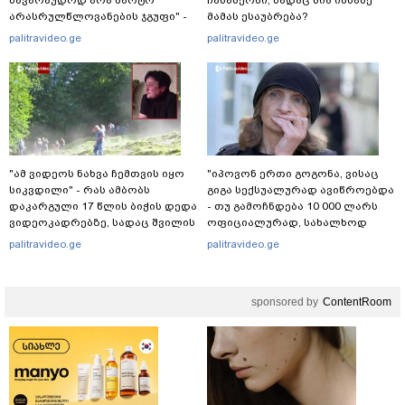
არასრულწლოვანების ჯგუფი" -
მამას ესაუბრება?
რა ინფორმაციას ავრცელებს
palitravideo.ge
palitravideo.ge
ადვოკატი?
"ამ ვიდეოს ნახვა ჩემთვის იყო
"იპოვონ ერთი გოგონა, ვისაც
სიკვდილი" - რას ამბობს
გიგა სექსუალურად ავიწროებდა
დაკარგული 17 წლის ბიჭის დედა
- თუ გამოჩნდება 10 000 ლარს
ვიდეოკადრებზე, სადაც შვილის
ოფიციალურად, სახალხოდ
განწირული ვედრების ხმა
გადავცემ" - ეკა კუპატაძე
palitravideo.ge
palitravideo.ge
ამოიცნო
განცხადებას ავრცელებს
sponsored by
ContentRoom