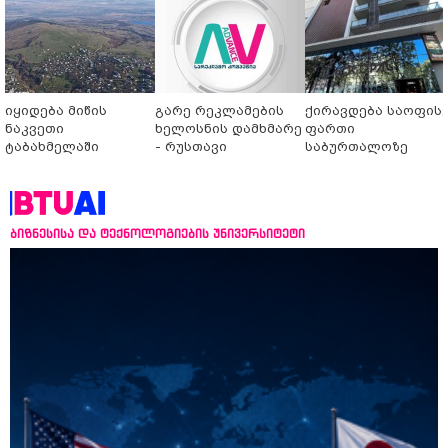
იყიდება მიწის
გარე რეკლამების
ქირავდება საოფის
ნაკვეთი
ხელოსნის დამხმარე
ფართი
ტაბახმელაში
- რუსთავი
საბურთალოზე
ბიზნესისა და ტექნოლოგიების უნივერსიტეტი