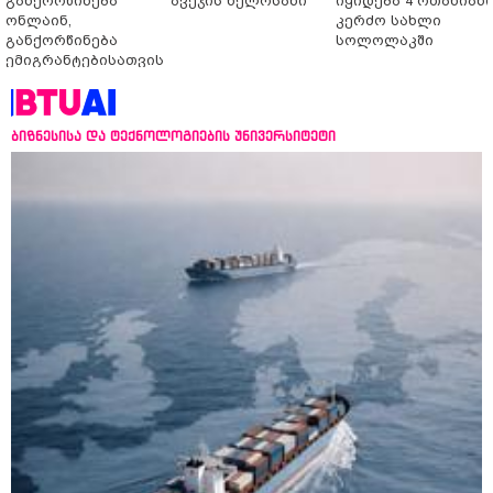
განქორწინება
ავეჯის ხელოსანი
იყიდება 4 ოთახიან
ონლაინ,
კერძო სახლი
განქორწინება
სოლოლაკში
ემიგრანტებისათვის
საქართველოში
ჩამოსვლის გარეშე
ბიზნესისა და ტექნოლოგიების უნივერსიტეტი