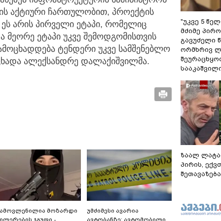
რის აქტიური ჩართულობით, პროექტის
"უკვე 5 წე
ეს არის პირველი ეტაპი, რომელიც
მძიმე პირო
 მეორე ეტაპი უკვე შემოდგომისთვის
გავუძელი წ
ამოცხადდება ტენდერი უკვე სამშენებლო
ორმხრივ ლ
შეურაცხყოფ
ნაცხადა ალექსანდრე დალაქიშვილმა.
სააკაშვილ
ზაალ ლატა
პირის, ექვ
შეთავაზება
გამოვლენილია მოზარდი
უმძიმესი ავარია
ილერების ჯგუფი -
ავტობანზე: ავტომობილი