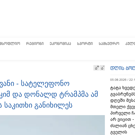
ᲛᲡᲝᲤᲚᲘᲝ
ᲠᲔᲒᲘᲝᲜᲘ
ᲔᲙᲝᲜᲝᲛᲘᲙᲐ
ᲡᲞᲝᲠᲢᲘ
ᲡᲐᲛᲮᲔᲓᲠᲝ
ᲙᲣᲚ
დღის ბო
ა
ა
05.08.2026 / 22:
ივანი - სატელეფონო
ტატა ხვედე
კიმ და დონალდ ტრამპმა ამ
გვაბრუნებს
დღეში მეს
ს საკითხი განიხილეს
მთელი ქვე
პირველი ჩ
არ ვიცით 
ძალიან ცხ
გველის