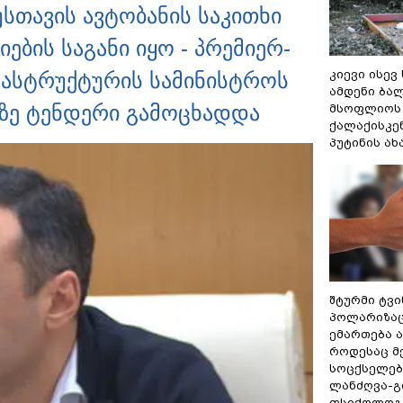
სთავის ავტობანის საკითხი
ბის საგანი იყო - პრემიერ-
კიევი ისევ
რასტრუქტურის სამინისტროს
ამდენი ბა
ზე ტენდერი გამოცხადდა
მსოფლიოს 
ქალაქისკენ
პუტინის ა
შტურმი ტვ
პოლარიზაცი
ემართება ა
როდესაც მ
სოცქსელებ
ლანძღვა-გი
ფსიქოლოგ 