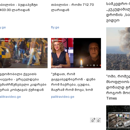
სამკვდრო-
ბილისი - ბუდაპეშტი
თბილისი - რომი 712.70
„კუკუდამალ
403.00 ლარიდან
ლარიდან
დრონის „ს
ვიდეო
ly.ge
fly.ge
ვტომობილი ქვეითს
"უნდათ, რომ
"ომი, რომ
აეჯახა - ვრცელდება
გაგვაბედნიერონ - დენი
მსოფლიოს 
ემაძრწუნებელი კადრები
რომ ჩაქრება, ცუდია,
დონალდ ტრ
ერაბ კოსტავას ქუჩიდან
მაგრამ რომ მოვა, ხომ
როგორ მოიქ
გაგვეხარდება“ -
alitravideo.ge
palitravideo.ge
Times
"Palitranews"-ს პირდეპირ
ეთერში გია ხუხაშვილი
სანთლის შუქით ჩაერთო
ა
ა