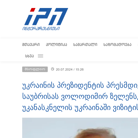
ᲛᲗᲐᲕᲐᲠᲘ
ᲞᲝᲚᲘᲢᲘᲙᲐ
ᲡᲐᲛᲐᲠᲗᲐᲚᲘ
ᲡᲐᲖᲝᲒᲐᲓᲝᲔᲑᲐ
ᲡᲮᲕᲐ
მსოფლიო
20.07.2024 / 15:26
უკრაინის პრეზიდენტის პრესმდ
საუბრისას ვოლოდიმირ ზელენს
უკანასკნელის უკრაინაში ვიზიტი