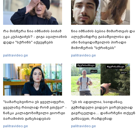
რა მისწერა ნია იმნაძის ბიძამ
ნია იმნაძის ბებია მიმართვას და
ეკა კუპატაძეს? - გიგა ავალიანის
ალექსანდრე გაბაშვილისა და
დედა "სქრინს" აქვეყნებს
ანი ნასყიდაშვილის პირადი
მიმოწერის "სქრინებს"
ავრცელებს
palitravideo.ge
palitravideo.ge
"სა­მარ­ცხვი­ნოა ეს ყვე­ლა­ფე­რი,
"ეს ის ადგილია, საიდანაც
ყვე­ლა­ზე რბი­ლად რომ ვთქვა!" -
გუშინდელი ვიდეო ვირუსულად
ნანკა კალატოზიშვილი გიორგი
გავრცელდა.... დანარჩენი თქვენ
ბარამიძის განცხადებას
განსაჯეთ, რამდენად
ეხმაურება
შესაძლებელია აქ ადამიანის
palitravideo.ge
palitravideo.ge
გადავარდნა" - რა კადრებს
აქვეყნებს კობა ახალაძე