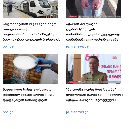
აზერბაიჯანის რკინიგზა ბაქო-
აჭარის პოლიციის
თბილისი-ბაქოს
დეპარტამენტის
საერთაშორისო მარშრუტზე
თანამშრომლებმა, ჯგუფურად,
ბილეთების გაყიდვის პერიოდს
დამამძიმებელ გარემოებაში
ახანგრძლივებს
ჩადენილი განზრახ
bpn.ge
palitranews.ge
მკვლელობის მცდელობისა და
ცეცხლსასროლი იარაღის
მართლსაწინააღდმეგო შეძენა-
შენახვა-ტარებისთვის ძებნილი
პირი დააკავა
მსოფლიო სასიცოცხლოდ
"ნაციონალური მოძრაობა"
მნიშვნელოვანი პროდუქტის
ყრილობას მართავს - როგორი
დეფიციტის წინაშე დგას
იქნება პარტიის სტრუქტურა
bpn.ge
palitranews.ge