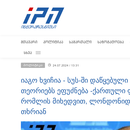
ᲛᲗᲐᲕᲐᲠᲘ
ᲞᲝᲚᲘᲢᲘᲙᲐ
ᲡᲐᲛᲐᲠᲗᲐᲚᲘ
ᲡᲐᲖᲝᲒᲐᲓᲝᲔᲑᲐ
ᲡᲮᲕᲐ
პოლიტიკა
24.07.2024 / 13:31
იაგო ხვიჩია - სუს-ში დაწყებულ
თეორიებს ეფუძნება -ქართული ფ
რომლის მიხედვით, ლონდონიდა
თხრიან