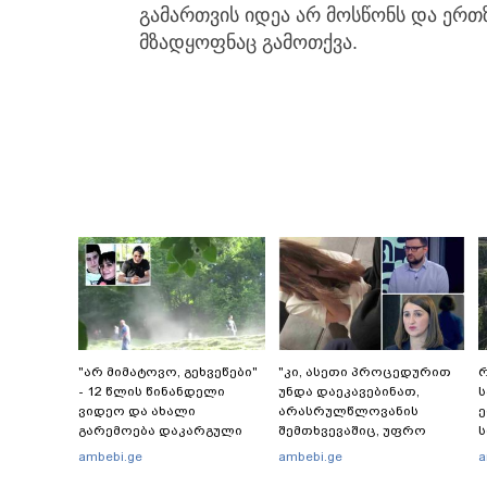
გამართვის იდეა არ მოსწონს და ერთ
მზადყოფნაც გამოთქვა.
"არ მიმატოვო, გეხვეწები"
"კი, ასეთი პროცედურით
რ
- 12 წლის წინანდელი
უნდა დაეკავებინათ,
ვიდეო და ახალი
არასრულწლოვანის
გარემოება დაკარგული
შემთხვევაშიც, უფრო
ს
ბიჭის საქმეში: რას ამბობს
მსუბუქი ვარიანტი ძნელი
რ
ambebi.ge
ambebi.ge
a
გურამ დადიანიძის დედა
წარმოსადგენია...
წ