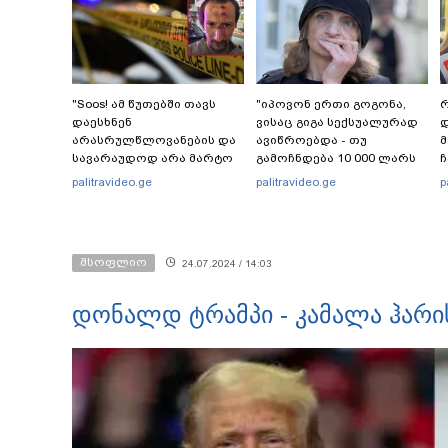
"Soos! ამ წუთებში თავს
"იპოვონ ერთი გოგონა,
რ
დაესხნენ
ვისაც გიგა სექსუალურად
დ
არასრულწლოვანების და
ავიწროებდა - თუ
სავარაუდოდ არა მარტო
გამოჩნდება 10 000 ლარს
ჩ
არასრულწლოვანების
ოფიციალურად,
ი
palitravideo.ge
palitravideo.ge
p
ჯგუფი" - რა ინფორმაციას
სახალხოდ გადავცემ" - ეკა
ავრცელებს ადვოკატი?
კუპატაძე განცხადებას
ავრცელებს
მსოფლიო
24.07.2024 / 14:03
დონალდ ტრამპი - კამალა ჰარი