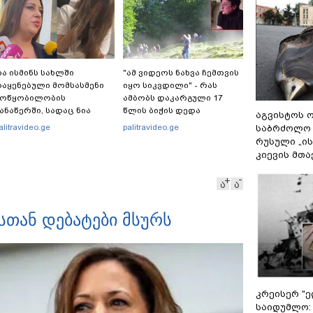
ა ისმინს სახლში
"ამ ვიდეოს ნახვა ჩემთვის
აყენებული მომსასმენი
იყო სიკვდილი" - რას
მოწყობილობის
ამბობს დაკარგული 17
ანაწერში, სადაც ნია
წლის ბიჭის დედა
აგვისტოს ო
მნაძე მამას ესაუბრება?
ვიდეოკადრებზე, სადაც
alitravideo.ge
palitravideo.ge
საბრძოლო
შვილის განწირული
რუსული „ი
ვედრების ხმა ამოიცნო
კიევის მთა
ა
ა
სთან დებატები მსურს
კრეისერ "ე
საიდუმლო: