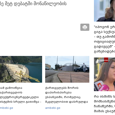
ზე მეტ დებატში მონაწილეობის
"იპოვონ ერ
გიგა სექს
- თუ გამოჩ
ოფიციალურ
გადავცემ" 
განცხადებ
ამ გამოიწვია
ქართველებს შორის
საქართველოს
დაპირისპირება
რა ისმინს 
ელექტროენერგეტიკული
ესპანეთში, რომელიც
მომსასმენ
ისტემის სრული გათიშვა -
მკვლელობით დასრულდა
ჩანაწერში,
ას ამბობს სემეკ-ის
- რას წერს
mbebi.ge
ambebi.ge
მამას ესაუ
ევრი
საერთაშორისო მედია: