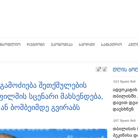
ᲛᲡᲝᲤᲚᲘᲝ
ᲠᲔᲒᲘᲝᲜᲘ
ᲔᲙᲝᲜᲝᲛᲘᲙᲐ
ᲡᲞᲝᲠᲢᲘ
ᲡᲐᲛᲮᲔᲓᲠᲝ
ᲙᲣᲚ
დღის ბო
ა
ა
-223 წუთის წინ
ი გამოძიება შეთქმულების
ადვოკატის
ილმის სცენარი მახსენდება,
თბილისში 
დავით დვა
ნ ბომბეიმდე გვირაბს
დაესხნენ
-207 წუთის წინ
თბილისის 
პეკინისა დ