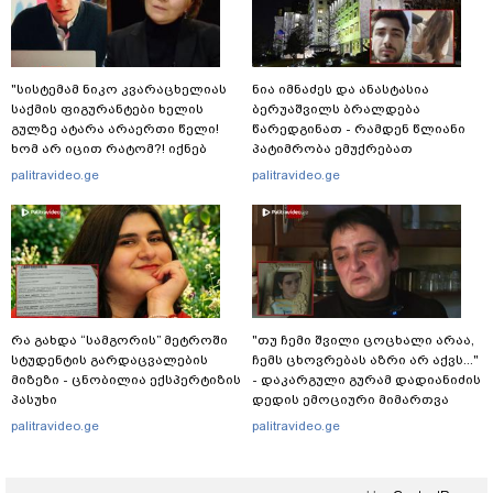
"სისტემამ ნიკო კვარაცხელიას
ნია იმნაძეს და ანასტასია
საქმის ფიგურანტები ხელის
ბერუაშვილს ბრალდება
გულზე ატარა არაერთი წელი!
წარედგინათ - რამდენ წლიანი
ხომ არ იცით რატომ?! იქნებ
პატიმრობა ემუქრებათ
იმიტომ რომ თავად
არასრულწლოვნებს?
palitravideo.ge
palitravideo.ge
დაუკვეთეს?!“ – ნიკო
კვარაცხელიას დედა
განცხადებას ავრცელებს
რა გახდა “სამგორის” მეტროში
"თუ ჩემი შვილი ცოცხალი არაა,
სტუდენტის გარდაცვალების
ჩემს ცხოვრებას აზრი არ აქვს..."
მიზეზი - ცნობილია ექსპერტიზის
- დაკარგული გურამ დადიანიძის
პასუხი
დედის ემოციური მიმართვა
palitravideo.ge
palitravideo.ge