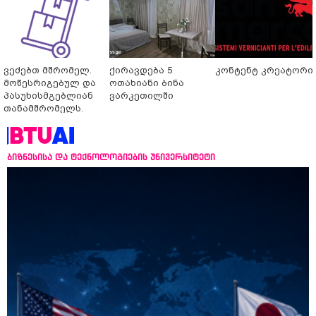
ვეძებთ მშრომელ.
ქირავდება 5
კონტენტ კრეატორი
მოწესრიგებულ და
ოთახიანი ბინა
პასუხისმგებლიან
ვარკეთილში
თანამშრომელს.
ბიზნესისა და ტექნოლოგიების უნივერსიტეტი