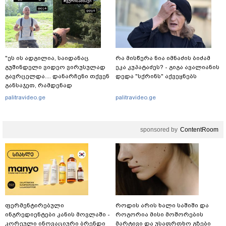
"ეს ის ადგილია, საიდანაც
რა მისწერა ნია იმნაძის ბიძამ
გუშინდელი ვიდეო ვირუსულად
ეკა კუპატაძეს? - გიგა ავალიანის
გავრცელდა.... დანარჩენი თქვენ
დედა "სქრინს" აქვეყნებს
განსაჯეთ, რამდენად
შესაძლებელია აქ ადამიანის
palitravideo.ge
palitravideo.ge
გადავარდნა" - რა კადრებს
აქვეყნებს კობა ახალაძე
მლეთიდან, სადაც 12 წლის წინ
sponsored by
ContentRoom
გურამ დადიანიძე გაუჩინარდა?
ფერმენტირებული
როდის არის ხალი საშიში და
ინგრედიენტები კანის მოვლაში -
როგორია მისი მოშორების
კორეული ინოვაციური ბრენდი
მარტივი და უსაფრთხო გზები