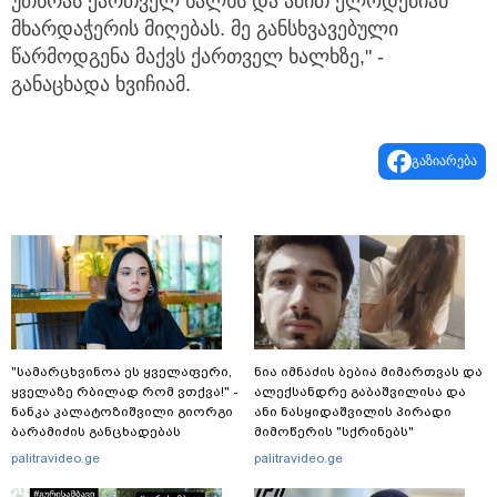
უთხრას ქართველ ხალხს და ამით ელოდებიან
მხარდაჭერის მიღებას. მე განსხვავებული
წარმოდგენა მაქვს ქართველ ხალხზე," -
განაცხადა ხვიჩიამ.
გაზიარება
"სა­მარ­ცხვი­ნოა ეს ყვე­ლა­ფე­რი,
ნია იმნაძის ბებია მიმართვას და
ყვე­ლა­ზე რბი­ლად რომ ვთქვა!" -
ალექსანდრე გაბაშვილისა და
ნანკა კალატოზიშვილი გიორგი
ანი ნასყიდაშვილის პირადი
ბარამიძის განცხადებას
მიმოწერის "სქრინებს"
ეხმაურება
ავრცელებს
palitravideo.ge
palitravideo.ge