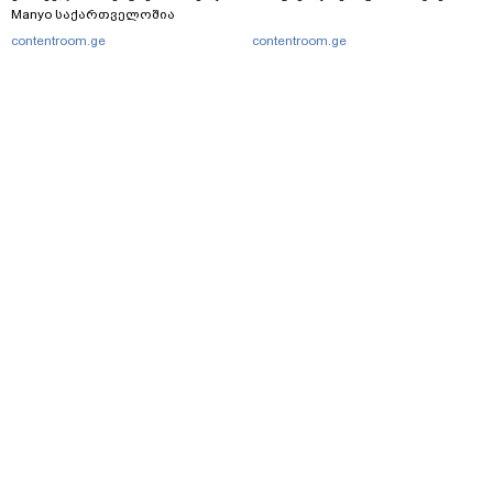
Manyo საქართველოშია
contentroom.ge
contentroom.ge
მთავარი
სერვისები
რეკლამა
თბილისი, იოსებიძის ქ. 49
(+995 32) 2 38 78 00