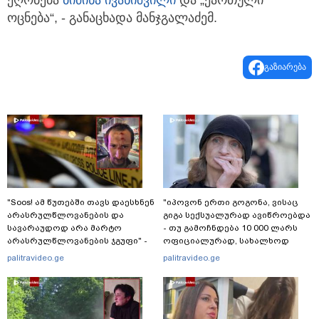
ეღობება
ბიძინა ივანიშვილი
და „ქართული
ოცნება“, - განაცხადა მანჯგალაძემ.
გაზიარება
"Soos! ამ წუთებში თავს დაესხნენ
"იპოვონ ერთი გოგონა, ვისაც
არასრულწლოვანების და
გიგა სექსუალურად ავიწროებდა
სავარაუდოდ არა მარტო
- თუ გამოჩნდება 10 000 ლარს
არასრულწლოვანების ჯგუფი" -
ოფიციალურად, სახალხოდ
რა ინფორმაციას ავრცელებს
გადავცემ" - ეკა კუპატაძე
palitravideo.ge
palitravideo.ge
ადვოკატი?
განცხადებას ავრცელებს