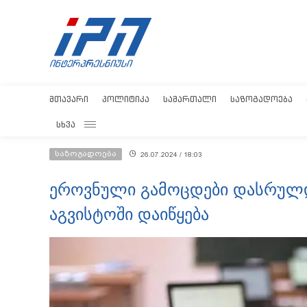
ᲛᲗᲐᲕᲐᲠᲘ
ᲞᲝᲚᲘᲢᲘᲙᲐ
ᲡᲐᲛᲐᲠᲗᲐᲚᲘ
ᲡᲐᲖᲝᲒᲐᲓᲝᲔᲑᲐ
ᲡᲮᲕᲐ
საზოგადოება
26.07.2024 / 18:03
ეროვნული გამოცდები დასრულდა
აგვისტოში დაიწყება