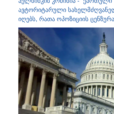
ჰელსინკის კომისია - “ქართული
ავტორიტარული სახელმძღვანელ
იღებს, რათა ოპოზიციის ცენზურ