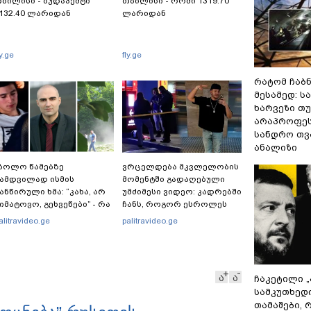
ბილისი - ბუდაპეშტი
თბილისი - რომი 1319.70
132.40 ლარიდან
ლარიდან
ly.ge
fly.ge
რატომ ჩაბ
მესამედ: ს
ხარვეზი თუ
არაპროფეს
სანდრო თ
ანალიზი
ბოლო წამებზე
ვრცელდება მკვლელობის
ამდვილად ისმის
მომენტში გადაღებული
ანწირული ხმა: “კახა, არ
უმძიმესი ვიდეო: კადრებში
იმატოვო, გეხვეწები” - რა
ჩანს, როგორ ესროლეს
ერს და რა ვიდეოს
ცნობილ "ტიკტოკერს"
alitravideo.ge
palitravideo.ge
ქვეყნებს ადვოკატი,
ლაივის დროს - რას
არიელ კაკაბაძე?
ამბობს მომხდარზე
მექსიკის პოლიცია
ა
ა
ჩაკეტილი 
სამკუთხედ
თამაშები,