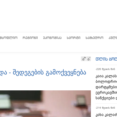
ᲛᲡᲝᲤᲚᲘᲝ
ᲠᲔᲒᲘᲝᲜᲘ
ᲔᲙᲝᲜᲝᲛᲘᲙᲐ
ᲡᲞᲝᲠᲢᲘ
ᲡᲐᲛᲮᲔᲓᲠᲝ
ᲙᲣᲚ
დღის ბო
ა
ა
-226 წუთის წინ
 - შედეგების გამოქვეყნება
კაია კალას
ბოლოდროი
დარტყმები
ევროკავში
სანქციები 
-214 წუთის წინ
კახა კალაძ