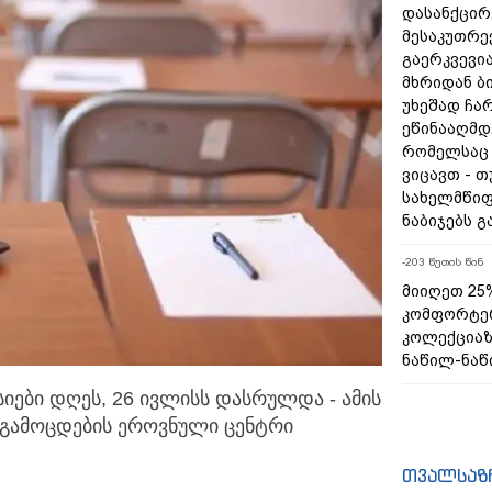
დასანქცირ
მესაკუთრე
გაერკვევი
მხრიდან ბ
უხეშად ჩარ
ეწინააღმდე
რომელსაც 
ვიცავთ - თ
სახელმწიფ
ნაბიჯებს 
-203 წუთის წინ
მიიღეთ 25
კომფორტე
კოლექცია
ნაწილ-ნაწ
იები დღეს, 26 ივლისს დასრულდა - ამის
 გამოცდების
ეროვნული ცენტრი
თვალსაზ