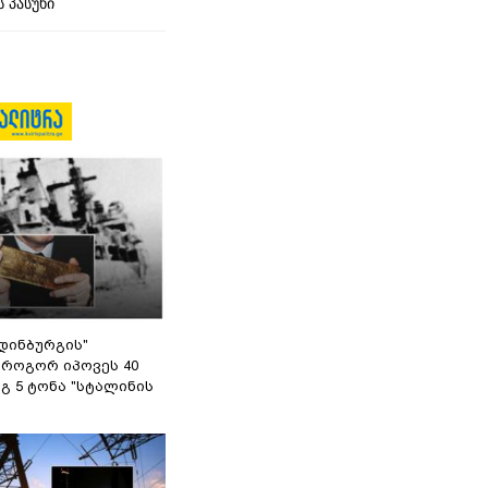
 პასუხი
დინბურგის"
 როგორ იპოვეს 40
გ 5 ტონა "სტალინის