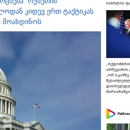
 ოცნება” რუსეთის
სისხლის ფ
ოდან კიდევ ერთ ტაქტიკას
ა მოახდინოს
„ოქტომბრი
არჩევანის 
„ორ სკამზე
შესაძლებლ
დასრულდეს
მირიანაშვ