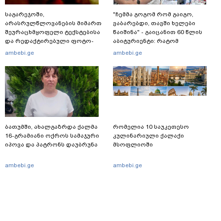
საგარეჯოში,
"ჩემმა გოგომ რომ გაიგო,
არასრულწლოვანების მიმართ
ვაბარებდი, თავში ხელები
შეურაცხმყოფელი ტექსტებისა
წაიშინა" - გაიცანით 60 წლის
და რედაქტირებული ფოტო-
აბიტურიენტი: რატომ
ვიდეომასალის გავრცელების
გადაწყვიტა ბაგრატიონთა
ambebi.ge
ambebi.ge
ფაქტზე, შსს განცხადებას
შთამომავალმა პედაგოგმა
ავრცელებს
გამოცდებზე გასვლა
ბათუმში, ახალგაზრდა ქალმა
რომელია 10 საუკეთესო
16-გრამიანი ოქროს სამაჯური
კულინარიული ქალაქი
იპოვა და პატრონს დაუბრუნა
მსოფლიოში
ambebi.ge
ambebi.ge